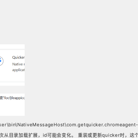
icker\bin\NativeMessageHost\com.getquicker.chromea
d。（每次从目录加载扩展，id可能会变化。 重装或更新quicker时，