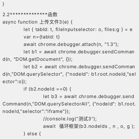
}
2.2**************函数
async function 上传文件3(e) {
let { tabId: t, fileInputselector: o, files:g } = e
var n={tabId: t}
await chrome.debugger.attach(n, "1.3");
let b1 = await chrome.debugger.sendComman
d(n, "DOM.getDocument", {});
let b2 = await chrome.debugger.sendComman
d(n,"DOM.querySelector", {"nodeId": b1.root.nodeId,"sel
ector":o});
if (b2.nodeId ==0) {
let b3 = await chrome.debugger.send
Command(n,"DOM.querySelectorAll", {"nodeId": b1.root.
nodeId,"selector":"iframe"});
//console.log(“测试3”);
await 循环框架(b3.nodeIds , n , o, g );
} else {