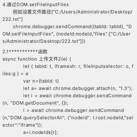
4.通过DOM.setFileInputFiles
例如设置文件路径["C:/Users/Administrator/Desktop/
222.txt"]
chrome.debugger.sendCommand({tabId: tabId}, "D
OM.setFileInputFiles", {nodeId:nodeId,"files":["C:/User
s/Administrator/Desktop/222.txt"]})
2.1***********函数
async function 上传文件2(e) {
let { tabId: t, iframexh: r, fileInputselector: o, f
iles:g } = e
var n={tabId: t}
let a= await chrome.debugger.attach(n, "1.3");
let l = await chrome.debugger.sendCommand
(n, "DOM.getDocument", {});
l = await chrome.debugger.sendCommand
(n,"DOM.querySelectorAll", {"nodeId": l.root.nodeId,"sel
ector":"iframe"});
a=l.nodeIds[r];