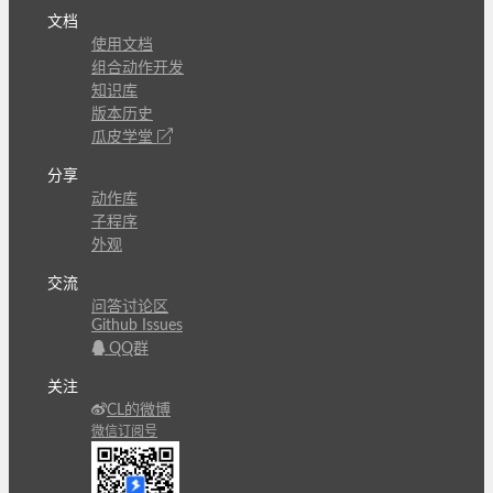
文档
使用文档
组合动作开发
知识库
版本历史
瓜皮学堂
分享
动作库
子程序
外观
交流
问答讨论区
Github Issues
QQ群
关注
CL的微博
微信订阅号