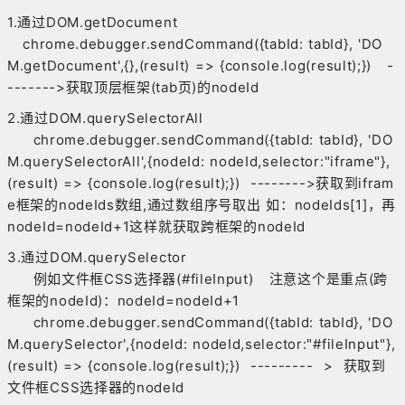
1.通过DOM.getDocument
chrome.debugger.sendCommand({tabId: tabId}, 'DO
M.getDocument',{},(result) => {console.log(result);}) -
------->获取顶层框架(tab页)的nodeId
2.通过DOM.querySelectorAll
chrome.debugger.sendCommand({tabId: tabId}, 'DO
M.querySelectorAll',{nodeId: nodeId,selector:"iframe"},
(result) => {console.log(result);}) -------->获取到ifram
e框架的nodeIds数组,通过数组序号取出 如：nodeIds[1]，再
nodeId=nodeId+1这样就获取跨框架的nodeId
3.通过DOM.querySelector
例如文件框CSS选择器(#fileInput) 注意这个是重点(跨
框架的nodeId)：nodeId=nodeId+1
chrome.debugger.sendCommand({tabId: tabId}, 'DO
M.querySelector',{nodeId: nodeId,selector:"#fileInput"},
(result) => {console.log(result);}) --------- > 获取到
文件框CSS选择器的nodeId