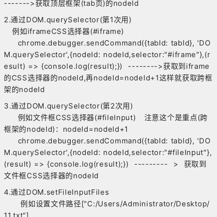
------->获取顶层框架(tab页)的nodeId
2.通过DOM.querySelector(第1次用)
例如iframeCSS选择器(#iframe)
chrome.debugger.sendCommand({tabId: tabId}, 'DO
M.querySelector',{nodeId: nodeId,selector:"#iframe"},(r
esult) => {console.log(result);}) -------->获取到iframe
的CSS选择器的nodeId,再nodeId=nodeId+1这样就获取跨框
架的nodeId
3.通过DOM.querySelector(第2次用)
例如文件框CSS选择器(#fileInput) 注意这个是重点(跨
框架的nodeId)：nodeId=nodeId+1
chrome.debugger.sendCommand({tabId: tabId}, 'DO
M.querySelector',{nodeId: nodeId,selector:"#fileInput"},
(result) => {console.log(result);}) --------- > 获取到
文件框CSS选择器的nodeId
4.通过DOM.setFileInputFiles
例如设置文件路径["C:/Users/Administrator/Desktop/
11.txt"]