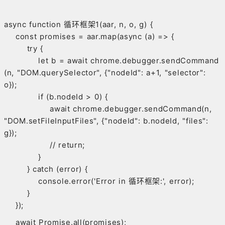
async function 循环框架1(aar, n, o, g) {
const promises = aar.map(async (a) => {
try {
let b = await chrome.debugger.sendCommand
(n, "DOM.querySelector", {"nodeId": a+1, "selector":
o});
if (b.nodeId > 0) {
await chrome.debugger.sendCommand(n,
"DOM.setFileInputFiles", {"nodeId": b.nodeId, "files":
g});
// return;
}
} catch (error) {
console.error('Error in 循环框架:', error);
}
});
await Promise.all(promises);