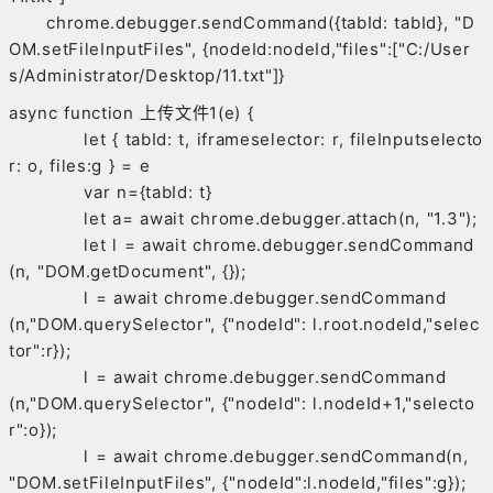
chrome.debugger.sendCommand({tabId: tabId}, "D
OM.setFileInputFiles", {nodeId:nodeId,"files":["C:/User
s/Administrator/Desktop/11.txt"]}
async function 上传文件1(e) {
let { tabId: t, iframeselector: r, fileInputselecto
r: o, files:g } = e
var n={tabId: t}
let a= await chrome.debugger.attach(n, "1.3");
let l = await chrome.debugger.sendCommand
(n, "DOM.getDocument", {});
l = await chrome.debugger.sendCommand
(n,"DOM.querySelector", {"nodeId": l.root.nodeId,"selec
tor":r});
l = await chrome.debugger.sendCommand
(n,"DOM.querySelector", {"nodeId": l.nodeId+1,"selecto
r":o});
l = await chrome.debugger.sendCommand(n,
"DOM.setFileInputFiles", {"nodeId":l.nodeId,"files":g});