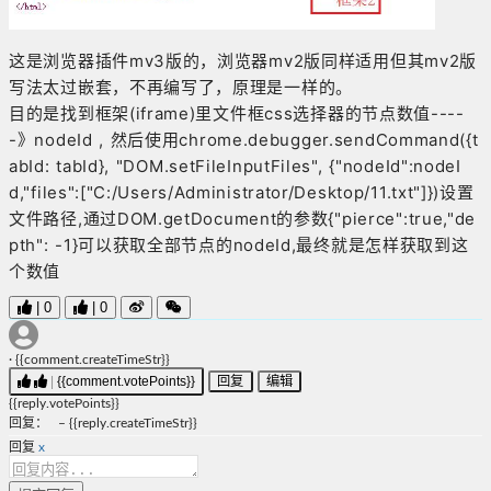
这是浏览器插件mv3版的，浏览器mv2版同样适用但其mv2版
写法太过嵌套，不再编写了，原理是一样的。
目的是找到框架(iframe)里文件框css选择器的节点数值----
-》nodeId , 然后使用chrome.debugger.sendCommand({t
abId: tabId}, "DOM.setFileInputFiles", {"nodeId":nodeI
d,"files":["C:/Users/Administrator/Desktop/11.txt"]})设置
文件路径,通过DOM.getDocument的参数{"pierce":true,"de
pth": -1}可以获取全部节点的nodeId,最终就是怎样获取到这
个数值
|
0
|
0
·
{{comment.createTimeStr}}
|
{{comment.votePoints}}
回复
编辑
{{reply.votePoints}}
回复
：
–
{{reply.createTimeStr}}
回复
x