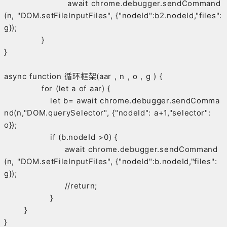
await chrome.debugger.sendCommand
(n, "DOM.setFileInputFiles", {"nodeId":b2.nodeId,"files":
g});
}
}
async function 循环框架(aar , n , o , g ) {
for (let a of aar) {
let b= await chrome.debugger.sendComma
nd(n,"DOM.querySelector", {"nodeId": a+1,"selector":
o});
if (b.nodeId >0) {
await chrome.debugger.sendCommand
(n, "DOM.setFileInputFiles", {"nodeId":b.nodeId,"files":
g});
//return;
}
}
}