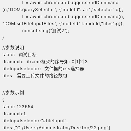
l = await chrome.debugger.sendCommand
(n,"DOM.querySelector", {"nodeId": a+1,"selector":o});
l = await chrome.debugger.sendCommand(n,
"DOM.setFileInputFiles", {"nodeId":l.nodeId,"files":g});
console.log("测试2");
}
//参数说明
tabId: 调试目标
iframexh: iframe框架的序号如: 0|1|2|3
fileInputselector: 文件框的css选择器
files: 需要上传文件的路径数组
//参数示例
{
tabId: 123654,
iframexh:1,
fileInputselector:"#fileInput",
files:["C:/Users/Administrator/Desktop/22.png"]