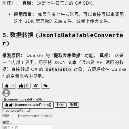
图床）。
真相：
这是七牛云官方的 C# SDK。
应用场景：
如果你有七牛云账号，可以直接写脚本调用
这个 SDK 管理你的云端文件，或者上传大文件。
5. 数据转换 (
JsonToDataTableConverte
r
)
推测原因：
Quicker 的
“提取表格数据”
功能。
真相：
这是
一个内部工具类，用于将 JSON 文本（通常是 API 返回的数
据）直接转成 C# 的
对象，方便后续在 Quicke
DataTable
r 的变量表格中显示。
|
0
|
0
·
{{comment.createTimeStr}}
|
{{comment.votePoints}}
回复
编辑
{{reply.votePoints}}
回复
：
–
{{reply.createTimeStr}}
回复
x