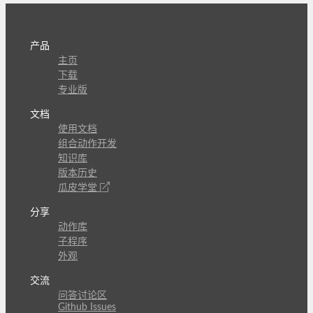
产品
主页
下载
专业版
文档
使用文档
组合动作开发
知识库
版本历史
瓜皮学堂
分享
动作库
子程序
外观
交流
问答讨论区
Github Issues