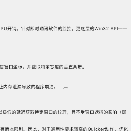
U开销。针对即时通讯软件的监控，更底层的Win32 API——
信窗口坐标，并截取特定宽度的垂直条带。
止内存泄漏导致的程序崩溃
。
够以极低的延迟获取特定窗口的纹理，且不受窗口遮挡的影响（即
行环境有版本限制。因此，对于通用性要求较高的Quicker动作，优化