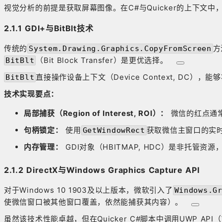
视觉分析的前提是获取屏幕图像。在C#与Quicker的上下
2.1.1 GDI+与BitBlt技术
传统的
方
System.Drawing.Graphics.CopyFromScreen
（Bit Block Transfer）是更优选择
。
BitBlt
直接操作设备上下文（Device Context, DC
BitBlt
技术实现要点：
局部捕获（Region of Interest, ROI）：
微信的红点通
句柄锁定：
使用
获取微信主窗口的实
GetWindowRect
内存管理：
GDI对象（HBITMAP, HDC）是非托管资
2.1.2 DirectX与Windows Graphics Capture API
对于Windows 10 1903及以上版本，微软引入了
Windows.G
使微信窗口被其他窗口覆盖，依然能捕获其内容）
。
虽然该技术性能卓越，但在Quicker C#脚本中调用UWP AP