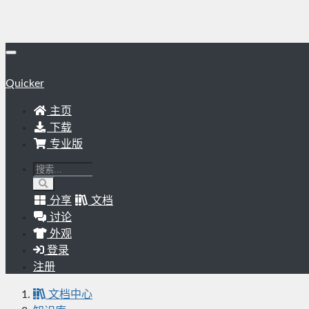
Quicker
主页
下载
专业版
分享
文档
讨论
外观
登录
注册
文档中心