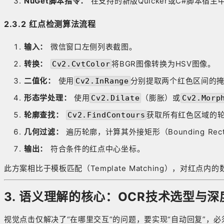
NuGet脚本指令：
在支持的新版Quicker或C#脚本宿
2.3.2 红点检测算法流程
输入：
微信窗口左侧列表截图。
转换：
将BGR图像转换为HSV图像。
Cv2.CvtColor
二值化：
使用
分别提取两个红色区间的掩
Cv2.InRange
形态学处理：
使用
（膨胀）或
Cv2.Dilate
Cv2.Morp
轮廓查找：
获取所有红色区域的
Cv2.FindContours
几何过滤：
遍历轮廓，计算其外接矩形（Bounding R
输出：
符合条件的红点中心坐标。
此方案相比于模板匹配（Template Matching），对红点内
3. 语义理解的核心：OCR技术选型与深
视觉点击仅解决了“在哪里交互”的问题，要实现“自动回复”，必