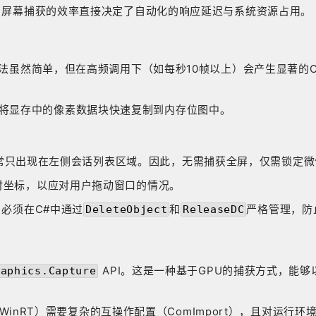
文中，屏幕捕获的效率直接决定了自动化的响应延迟与系统资源占用。
法虽然简单，但在高频调用下（如每秒10帧以上）会产生显著的CP
），能够将显存中的像素数据块快速复制到内存位图中。
常只出现在左侧会话列表区域。因此，无需捕获全屏，仅需锁定微
时坐标，以应对用户拖动窗口的情况。
源，必须在C#中通过
和
严格管理，防
DeleteObject
ReleaseDC
API。这是一种基于GPU的捕获方式，能
raphics.Capture
I（WinRT）需要复杂的互操作配置（ComImport），且对运