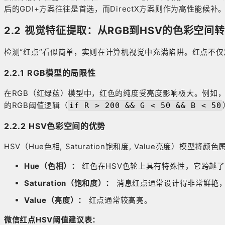
后的GDI+方案往往是首选，而DirectX方案则作为高性能候补
2.2 视觉特征提取：从RGB到HSV的色彩空间
检测“红点”看似简单，实则在计算机视觉中充满陷阱。红点不
2.2.1 RGB模型的局限性
在RGB（红绿蓝）模型中，红色的纯度受亮度影响极大。例如，纯红是(2
的RGB阈值逻辑（
if R > 200 && G < 50 && B < 50
2.2.2 HSV色彩空间的优势
HSV（Hue色相, Saturation饱和度, Value亮度）模
Hue（色相）：
红色在HSV色轮上具有特殊性，它跨越了0
Saturation（饱和度）：
消息红点通常设计得非常鲜艳，
Value（亮度）：
红点通常较高亮。
微信红点HSV阈值建议表：