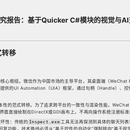
报告：基于Quicker C#模块的视觉与A
式转移
核心枢纽。微信作为中国市场的主导平台，其桌面端（WeChat
软提供的UI Automation（UIA）框架，通过句柄（Handle）、控件树（
本性的范式转移。为了追求跨平台的一致性与渲染性能，WeChat 4.
面直接绘制在DirectX或GDI画布上，不再向操作系统注册标准的无障
破坏性：传统的
工具无法再探测到具体的聊天列表
Inspect.exe
复功能，技术路线必须从“基于控件的自动化”强制转向“基于视觉的自动化”