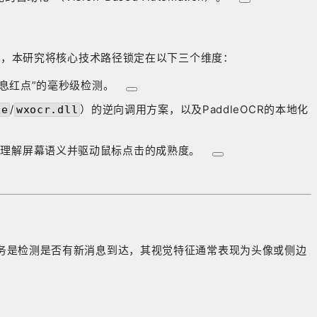
的失效，本研究将核心技术路径锁定在以下三个维度：
消息红点”的毫秒级检测
。
/
）的逆向调用方案，以及PaddleOCR的本地化
xe
wxocr.dll
方案理解屏幕语义并驱动鼠标点击的成熟度
。
。
首要任务是检测是否有新消息到达，其视觉特征通常表现为头像或侧边