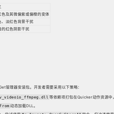
义
红色及其微偏紫或偏橙的变体
色、淡红色背景干扰
暗的红色阴影干扰
。
通过NuGet管理器安装包。开发者需要采用以下策略：
等依赖项打包在Quicker动作资源
v_videoio_ffmpeg.dll
动态加载DLL。
From