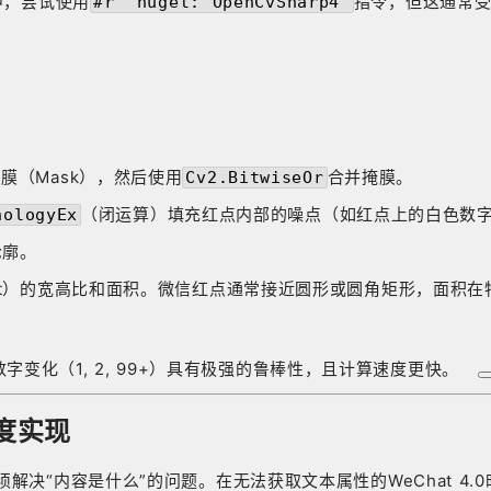
主中，尝试使用
指令，但这通常
#r "nuget: OpenCvSharp4"
膜（Mask），然后使用
合并掩膜。
Cv2.BitwiseOr
（闭运算）填充红点内部的噪点（如红点上的白色数
hologyEx
轮廓。
ect）的宽高比和面积。微信红点通常接近圆形或圆角矩形，面积在特
的数字变化（1, 2, 99+）具有极强的鲁棒性，且计算速度更快
。
度实现
须解决“内容是什么”的问题。在无法获取文本属性的WeChat 4