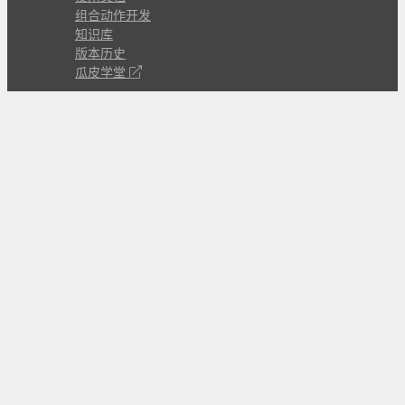
组合动作开发
知识库
版本历史
瓜皮学堂
分享
动作库
子程序
外观
交流
问答讨论区
Github Issues
QQ群
关注
CL的微博
微信订阅号