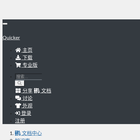
Quicker
主页
下载
专业版
分享
文档
讨论
外观
登录
注册
文档中心