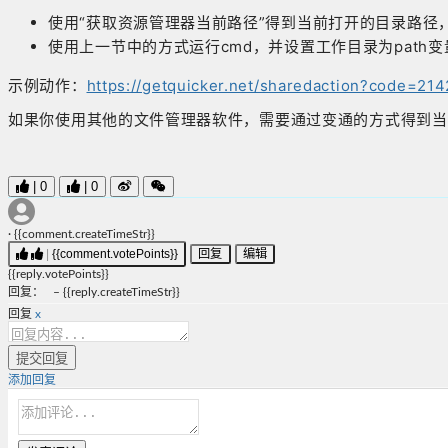
使用“获取资源管理器当前路径”得到当前打开的目录路径，
使用上一节中的方式运行cmd，并设置工作目录为path变
示例动作：
https://getquicker.net/sharedaction?code=
如果你使用其他的文件管理器软件，需要通过变通的方式得到当
|
0
|
0
·
{{comment.createTimeStr}}
|
{{comment.votePoints}}
回复
编辑
{{reply.votePoints}}
回复
：
–
{{reply.createTimeStr}}
回复
x
提交回复
添加回复