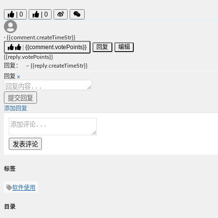
|
0
|
0
·
{{comment.createTimeStr}}
|
{{comment.votePoints}}
回复
编辑
{{reply.votePoints}}
回复
：
–
{{reply.createTimeStr}}
回复
x
提交回复
添加回复
发表评论
标签
软件使用
目录