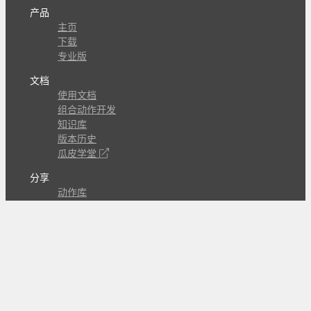
产品
主页
下载
专业版
文档
使用文档
组合动作开发
知识库
版本历史
瓜皮学堂
分享
动作库
子程序
外观
交流
问答讨论区
Github Issues
QQ群