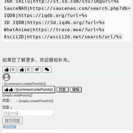
360 ShiTu|http://st.so.com/stu?imgurl=%s

SauceNAO|https://saucenao.com/search.php?db=9
IQDB|https://iqdb.org/?url=%s

3D IQDB|https://3d.iqdb.org/?url=%s

WhatAnime|https://trace.moe/?url=%s

如果您了解更多，欢迎跟帖补充。
|
0
|
0
·
{{comment.createTimeStr}}
|
{{comment.votePoints}}
回复
编辑
{{reply.votePoints}}
回复
：
–
{{reply.createTimeStr}}
回复
x
提交回复
添加回复