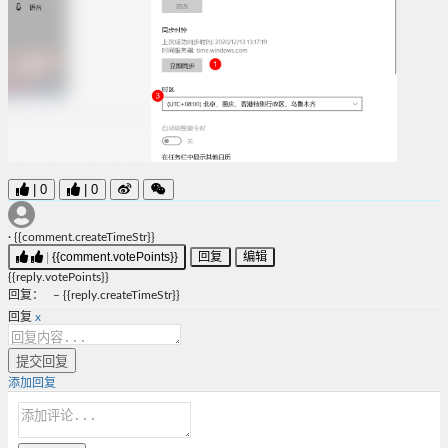
|
0
|
0
·
{{comment.createTimeStr}}
|
{{comment.votePoints}}
回复
编辑
{{reply.votePoints}}
回复
：
–
{{reply.createTimeStr}}
回复
x
提交回复
添加回复