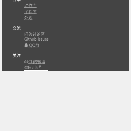
动作库
子程序
外观
交流
问答讨论区
Github Issues
QQ群
关注
CL的微博
微信订阅号
条款
隐私政策
报告不良信息
Copyright © 北京立迩合讯科技有限公司
•
京ICP备