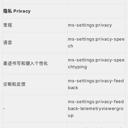
隐私 Privacy
常规
ms-settings:privacy
ms-settings:privacy-spee
语音
ch
ms-settings:privacy-spee
墨迹书写和键入个性化
chtyping
ms-settings:privacy-feed
诊断和反馈
back
ms-settings:privacy-feed
-
back-telemetryviewergro
up