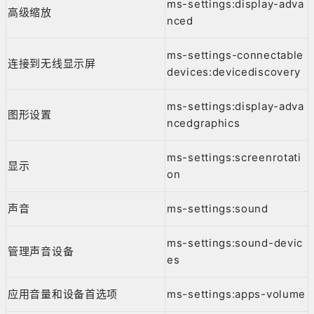
ms-settings:display-adva
高级缩放
nced
ms-settings-connectable
连接到无线显示屏
devices:devicediscovery
ms-settings:display-adva
图形设置
ncedgraphics
ms-settings:screenrotati
显示
on
声音
ms-settings:sound
ms-settings:sound-devic
管理声音设备
es
应用音量和设备首选项
ms-settings:apps-volume