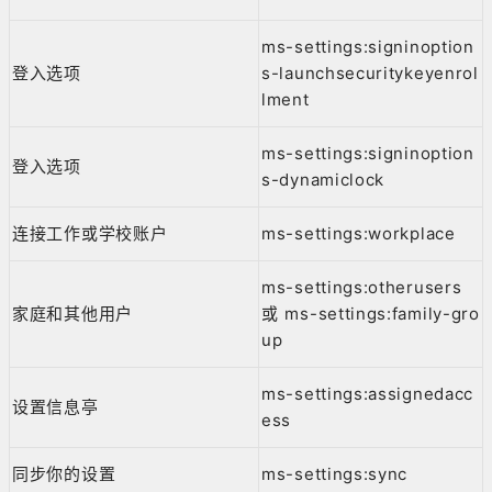
ms-settings:signinoption
登入选项
s-launchsecuritykeyenrol
lment
ms-settings:signinoption
登入选项
s-dynamiclock
连接工作或学校账户
ms-settings:workplace
ms-settings:otherusers
家庭和其他用户
或 ms-settings:family-gro
up
ms-settings:assignedacc
设置信息亭
ess
同步你的设置
ms-settings:sync