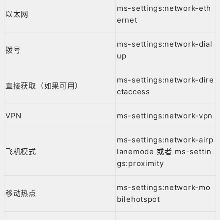
ms-settings:network-eth
以太网
ernet
ms-settings:network-dial
拨号
up
ms-settings:network-dire
直接获取（如果可用）
ctaccess
VPN
ms-settings:network-vpn
ms-settings:network-airp
飞机模式
lanemode 或者 ms-settin
gs:proximity
ms-settings:network-mo
移动热点
bilehotspot