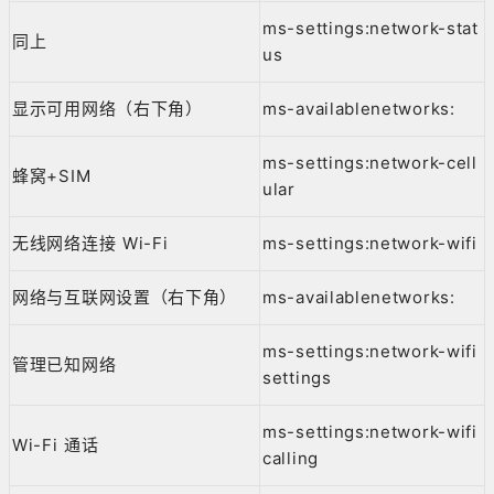
ms-settings:network-stat
同上
us
显示可用网络（右下角）
ms-availablenetworks:
ms-settings:network-cell
蜂窝+SIM
ular
无线网络连接 Wi-Fi
ms-settings:network-wifi
网络与互联网设置（右下角）
ms-availablenetworks:
ms-settings:network-wifi
管理已知网络
settings
ms-settings:network-wifi
Wi-Fi 通话
calling