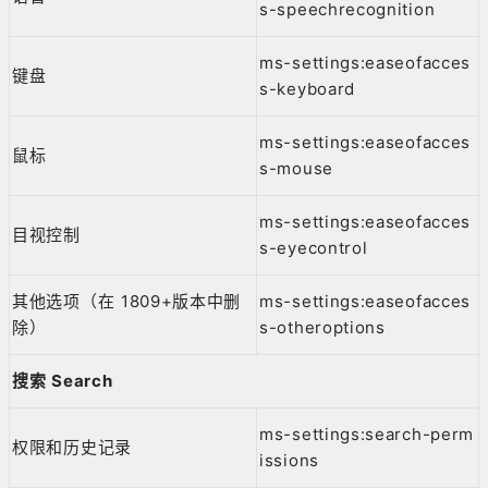
s-speechrecognition
ms-settings:easeofacces
键盘
s-keyboard
ms-settings:easeofacces
鼠标
s-mouse
ms-settings:easeofacces
目视控制
s-eyecontrol
其他选项（在 1809+版本中删
ms-settings:easeofacces
除）
s-otheroptions
搜索 Search
ms-settings:search-perm
权限和历史记录
issions