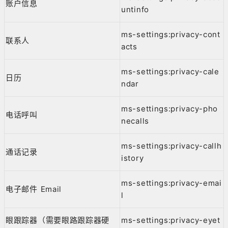
账户信息
untinfo
ms-settings:privacy-cont
联系人
acts
ms-settings:privacy-cale
日历
ndar
ms-settings:privacy-pho
电话呼叫
necalls
ms-settings:privacy-callh
通话记录
istory
ms-settings:privacy-emai
电子邮件 Email
l
眼跟踪器（需要眼路跟踪器硬
ms-settings:privacy-eyet