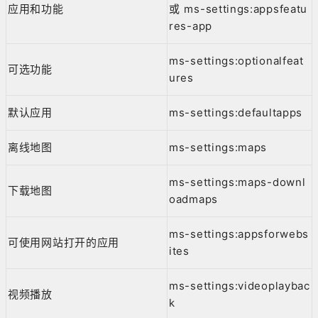
应用和功能
或 ms-settings:appsfeatu
res-app
ms-settings:optionalfeat
可选功能
ures
默认应用
ms-settings:defaultapps
离线地图
ms-settings:maps
ms-settings:maps-downl
下载地图
oadmaps
ms-settings:appsforwebs
可使用网站打开的应用
ites
ms-settings:videoplaybac
视频播放
k