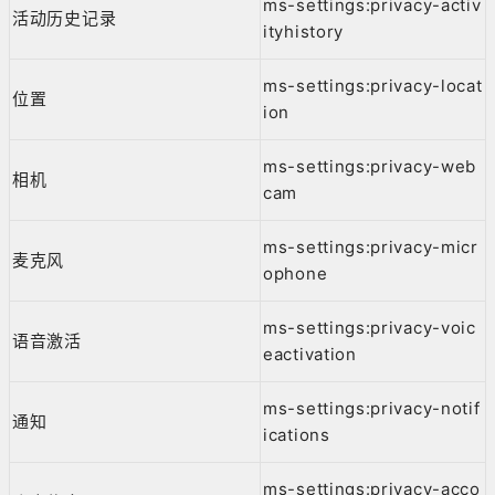
ms-settings:privacy-activ
活动历史记录
ityhistory
ms-settings:privacy-locat
位置
ion
ms-settings:privacy-web
相机
cam
ms-settings:privacy-micr
麦克风
ophone
ms-settings:privacy-voic
语音激活
eactivation
ms-settings:privacy-notif
通知
ications
ms-settings:privacy-acco