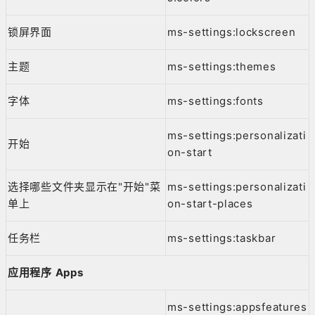
锁屏界面
ms-settings:lockscreen
主题
ms-settings:themes
字体
ms-settings:fonts
ms-settings:personalizati
开始
on-start
选择哪些文件夹显示在"开始"菜
ms-settings:personalizati
单上
on-start-places
任务栏
ms-settings:taskbar
应用程序 Apps
ms-settings:appsfeatures