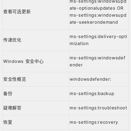
ms-settings:windowsupd
ate-optionalupdates OR
查看可选更新
ms-settings:windowsupd
ate-seekerondemand
ms-settings:delivery-opti
传递优化
mization
ms-settings:windowsdef
Windows 安全中心
ender
安全性概览
windowsdefender:
备份
ms-settings:backup
疑难解答
ms-settings:troubleshoot
恢复
ms-settings:recovery