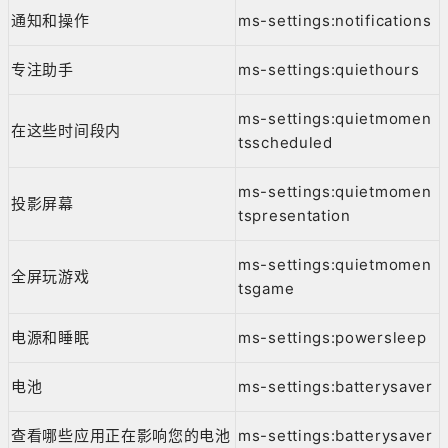
通知和操作
ms-settings:notifications
专注助手
ms-settings:quiethours
ms-settings:quietmomen
在这些时间段内
tsscheduled
ms-settings:quietmomen
投影屏幕
tspresentation
ms-settings:quietmomen
全屏玩游戏
tsgame
电源和睡眠
ms-settings:powersleep
电池
ms-settings:batterysaver
查看哪些应用正在影响您的电池
ms-settings:batterysaver