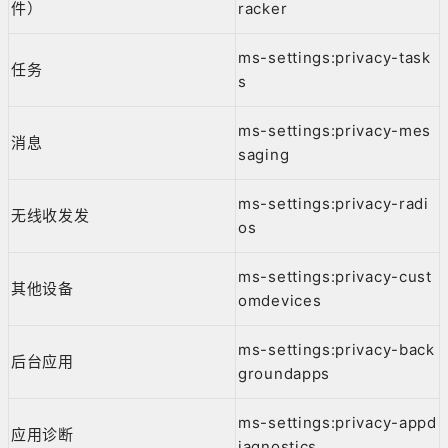
件）
racker
ms-settings:privacy-task
任务
s
ms-settings:privacy-mes
消息
saging
ms-settings:privacy-radi
无线收发发
os
ms-settings:privacy-cust
其他设备
omdevices
ms-settings:privacy-back
后台应用
groundapps
ms-settings:privacy-appd
应用诊断
iagnostics