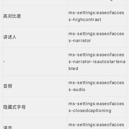
ms-settings:easeofacces
高对比度
s-highcontrast
ms-settings:easeofacces
讲述人
s-narrator
ms-settings:easeofacces
-
s-narrator-isautostartena
bled
ms-settings:easeofacces
音频
s-audio
ms-settings:easeofacces
隐藏式字母
s-closedcaptioning
ms-settings:easeofacces
语音