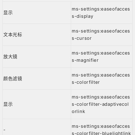
ms-settings:easeofacces
显示
s-display
ms-settings:easeofacces
文本光标
s-cursor
ms-settings:easeofacces
放大镜
s-magnifier
ms-settings:easeofacces
颜色滤镜
s-colorfilter
ms-settings:easeofacces
显示
s-colorfilter-adaptivecol
orlink
ms-settings:easeofacces
-
s-colorfilter-bluelightlink