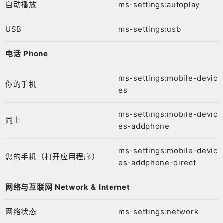
自动播放
ms-settings:autoplay
USB
ms-settings:usb
电话 Phone
ms-settings:mobile-devic
你的手机
es
ms-settings:mobile-devic
同上
es-addphone
ms-settings:mobile-devic
您的手机（打开应用程序）
es-addphone-direct
网络与互联网 Network & Internet
网络状态
ms-settings:network