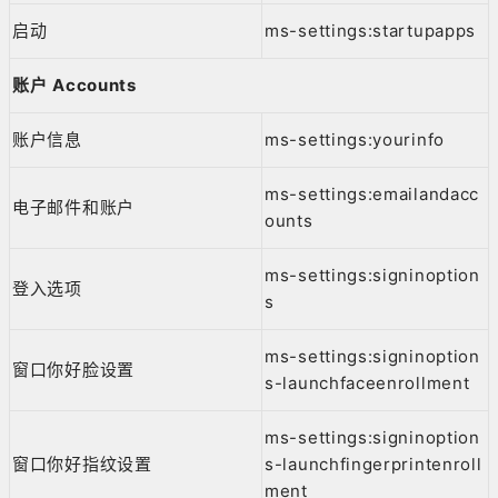
启动
ms-settings:startupapps
账户 Accounts
账户信息
ms-settings:yourinfo
ms-settings:emailandacc
电子邮件和账户
ounts
ms-settings:signinoption
登入选项
s
ms-settings:signinoption
窗口你好脸设置
s-launchfaceenrollment
ms-settings:signinoption
窗口你好指纹设置
s-launchfingerprintenroll
ment