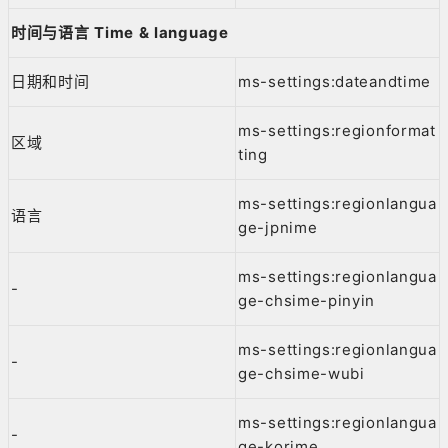
时间与语言 Time & language
日期和时间
ms-settings:dateandtime
ms-settings:regionformat
区域
ting
ms-settings:regionlangua
语言
ge-jpnime
ms-settings:regionlangua
-
ge-chsime-pinyin
ms-settings:regionlangua
-
ge-chsime-wubi
ms-settings:regionlangua
-
ge-korime