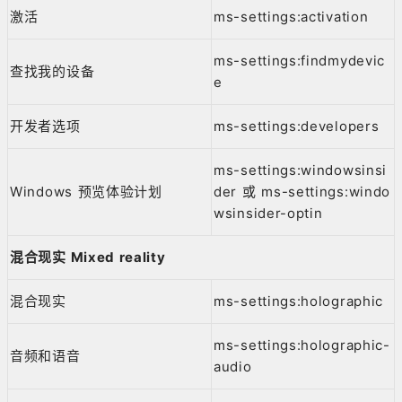
激活
ms-settings:activation
ms-settings:findmydevic
查找我的设备
e
开发者选项
ms-settings:developers
ms-settings:windowsinsi
Windows 预览体验计划
der 或 ms-settings:windo
wsinsider-optin
混合现实 Mixed reality
混合现实
ms-settings:holographic
ms-settings:holographic-
音频和语音
audio