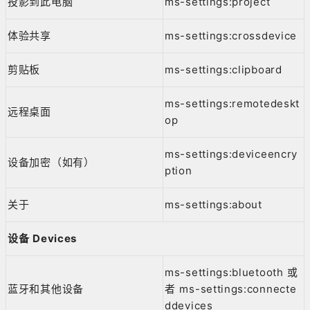
投影到此电脑
ms-settings:project
体验共享
ms-settings:crossdevice
剪贴板
ms-settings:clipboard
ms-settings:remotedeskt
远程桌面
op
ms-settings:deviceencry
设备加密（如有）
ption
关于
ms-settings:about
设备 Devices
ms-settings:bluetooth 或
蓝牙和其他设备
者 ms-settings:connecte
ddevices