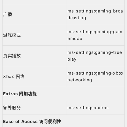
ms-settings:gaming-broa
广播
dcasting
ms-settings:gaming-gam
游戏模式
emode
ms-settings:gaming-true
真实播放
play
ms-settings:gaming-xbox
Xbox 网络
networking
Extras
附加功能
额外服务
ms-settings:extras
Ease of Access
访问便利性