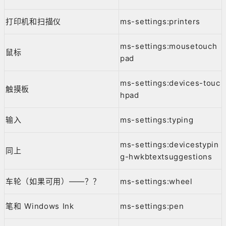
打印机和扫描仪
ms-settings:printers
ms-settings:mousetouch
鼠标
pad
ms-settings:devices-touc
触摸板
hpad
输入
ms-settings:typing
ms-settings:devicestypin
同上
g-hwkbtextsuggestions
车轮（如果可用）——？？
ms-settings:wheel
笔和 Windows Ink
ms-settings:pen