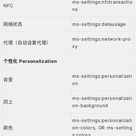
ms-settings:nfctransactio
NFC
ns
网络状态
ms-settings:datausage
ms-settings:network-pro
代理（自动设置代理）
xy
个性化 Personalization
ms-settings:personalizati
背景
on
ms-settings:personalizati
同上
on-background
ms-settings:personalizati
颜色
on-colors, OR ms-setting
s:colors