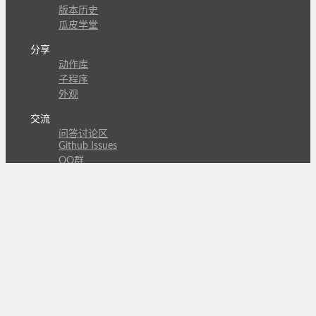
版本历史
瓜皮学堂
分享
动作库
子程序
外观
交流
问答讨论区
Github Issues
QQ群
关注
CL的微博
微信订阅号
条款
隐私政策