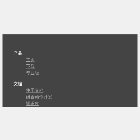
产品
主页
下载
专业版
文档
使用文档
组合动作开发
知识库
版本历史
瓜皮学堂
分享
动作库