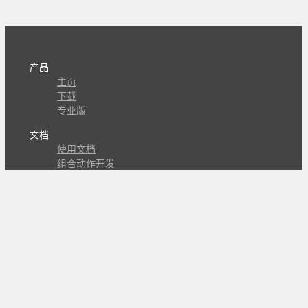
产品
主页
下载
专业版
文档
使用文档
组合动作开发
知识库
版本历史
瓜皮学堂
分享
动作库
子程序
外观
交流