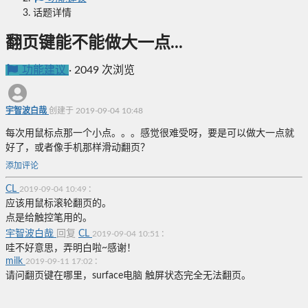
话题详情
翻页键能不能做大一点...
功能建议
·
2049 次浏览
宇智波白哉
创建于 2019-09-04 10:48
每次用鼠标点那一个小点。。。感觉很难受呀，要是可以做大一点就
好了，或者像手机那样滑动翻页？
添加评论
CL
:
2019-09-04 10:49
应该用鼠标滚轮翻页的。
点是给触控笔用的。
宇智波白哉
回复
CL
:
2019-09-04 10:51
哇不好意思，弄明白啦~感谢！
milk
:
2019-09-11 17:02
请问翻页键在哪里，surface电脑 触屏状态完全无法翻页。