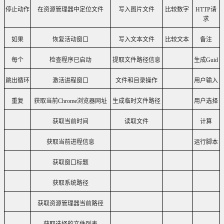
停止动作
在资源管理器中定位文件
写入图片文件
比较数字
HTTP
请
求
如果
恢复活动窗口
写入文本文件
比较文本
备注
每个
检查程序已启动
提取文件路径信息
生成
Guid
跳出循环
激活进程窗口
文件和目录操作
用户输入
重复
获取当前
Chrome
浏览器网址
生成临时文件路径
用户选择
获取当前时间
读取文件
计算
获取当前进程信息
运行脚本
获取窗口标题
获取系统路径
获取资源管理器当前路径
获取选择的文件列表