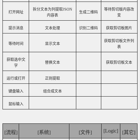
拆分文本为列提取
JSON
等待剪切版内容改
打开网址
生成二维码
内容表
变
提示消息
文本处理
识别二维码
获取剪切板图片
获取剪切板文件列
等待时间
显示文本
表
获取选中文
替换文本
获取剪切板文本
字
运行或打开
正则提取
键盘输入
组合成文本
鼠标输入
[Logic]
[
流程
]
[
系统
]
[
文件
]
[
其它
]