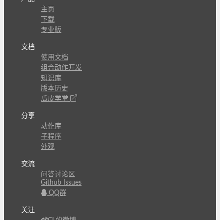
主页
下载
专业版
文档
使用文档
组合动作开发
知识库
版本历史
瓜皮学堂
分享
动作库
子程序
外观
交流
问答讨论区
Github Issues
QQ群
关注