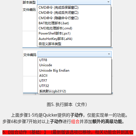
图
5.
执行脚本（文件）
上面步骤
1-5
均是
Quicker
提供的
子动作
，仅能实现单一的功能。
步骤
6
和步骤
7
开始对以上
子动作
进行
组合
并添加
额外的高级功能
。
6.
【组合动作（基础）】（最新版该选项已移除，相关功能合并到其它