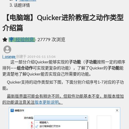
话题详情
【电脑端】Quicker进阶教程之动作类型
介绍篇
经验创意
·
27779 次浏览
i_orange
创建于 2019-01-11 15:04
Quicker
这一部分介绍
能够实现的
子功能
（
子功能
按照一定的顺序
Quicker
排列——
组合动作
可实现更复杂的功能），了解了
的
子功能
能
Quicker
更清楚地了解
能否实现自己所需要的功能。
Quicker
1-7
支持的动作类型如下图，下面分别介绍序号
对应的子功
能。
最新版界面可能会有稍许不同，但软件功能基本不变，新版本增加
的功能请注意关注
版本更新说明
。