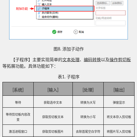
图
8.
添加子动作
【子程序】主要实现简单的
文本处理
、
编码转换
以及
操作剪切板
等拓展功能。具体功能如下：
表
1.
子程序
[
系统
]
[
输入
]
[
处理
]
[
输出
]
等待
获取选中文本
转换为大写
弹窗显示
等待剪切板内容改
获取剪切板文本
转换为小写
将文本存入剪切板
变
激活进程窗口
获取剪切板图片
去除首尾空白字符
将图片写入剪切板