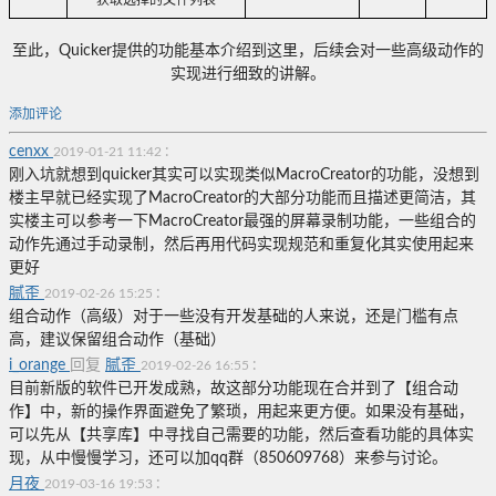
至此，Quicker提供的功能基本介绍到这里，后续会对一些高级动作的
实现进行细致的讲解。
添加评论
cenxx
:
2019-01-21 11:42
刚入坑就想到quicker其实可以实现类似MacroCreator的功能，没想到
楼主早就已经实现了MacroCreator的大部分功能而且描述更简洁，其
实楼主可以参考一下MacroCreator最强的屏幕录制功能，一些组合的
动作先通过手动录制，然后再用代码实现规范和重复化其实使用起来
更好
腻歪
:
2019-02-26 15:25
组合动作（高级）对于一些没有开发基础的人来说，还是门槛有点
高，建议保留组合动作（基础）
i_orange
回复
腻歪
:
2019-02-26 16:55
目前新版的软件已开发成熟，故这部分功能现在合并到了【组合动
作】中，新的操作界面避免了繁琐，用起来更方便。如果没有基础，
可以先从【共享库】中寻找自己需要的功能，然后查看功能的具体实
现，从中慢慢学习，还可以加qq群（850609768）来参与讨论。
月夜
:
2019-03-16 19:53