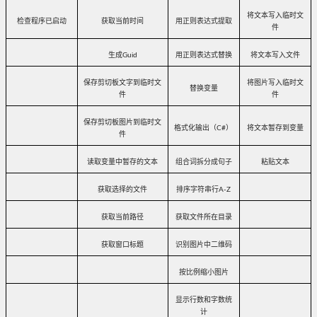
将文本写入临时文
检查程序已启动
获取当前时间
用正则表达式提取
件
生成
Guid
用正则表达式替换
将文本写入文件
保存剪切板文字到临时文
将图片写入临时文
替换变量
件
件
保存剪切板图片到临时文
格式化输出（
C#
）
将文本暂存到变量
件
读取变量中暂存的文本
组合词拆分成句子
粘贴文本
获取选择的文件
排序字符串行
A-Z
获取当前路径
获取文件所在目录
获取窗口标题
识别图片中二维码
按比例缩小图片
显示行数和字数统
计