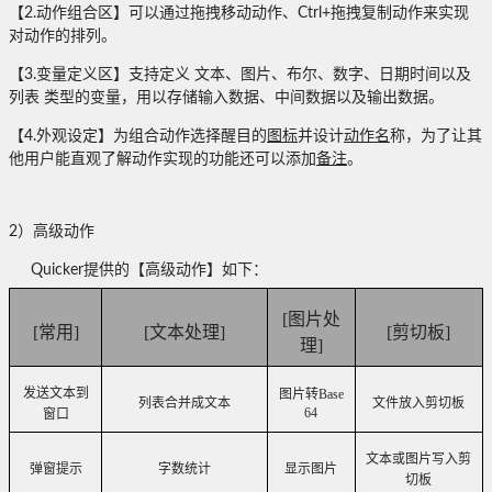
【
2.
动作组合区】可以通过拖拽移动动作、
Ctrl+
拖拽复制动作来实现
对动作的排列。
【
3.
变量定义区】支持定义 文本、图片、布尔、数字、日期时间以及
列表 类型的变量，用以存储输入数据、中间数据以及输出数据。
【
4.
外观设定】为组合动作选择醒目的
图标
并设计
动作名
称，为了让其
他用户能直观了解动作实现的功能还可以添加
备注
。
2
）高级动作
Quicker提供的【高级动作】如下：
[
图片处
[
常用
]
[
文本处理
]
[
剪切板
]
理
]
发送文本到
图片转
Base
列表合并成文本
文件放入剪切板
64
窗口
文本或图片写入剪
弹窗提示
字数统计
显示图片
切板