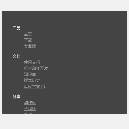
产品
主页
下载
专业版
文档
使用文档
组合动作开发
知识库
版本历史
瓜皮学堂
分享
动作库
子程序
外观
交流