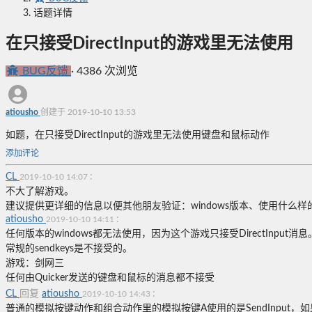
话题详情
在只接受DirectInput的游戏里无法使用
BUG反馈
·
4386 次浏览
atiousho
创建于 2019-10-10 13:53
如题，在只接受DirectInput的游戏里无法使用键盘和鼠标动作
添加评论
CL
:
2019-10-10 14:07
不大了解游戏。
建议提供更详细的信息以便其他朋友验证：windows版本、使用什么样的
atiousho
:
2019-10-10 14:11
任何版本的windows都无法使用，因为这个游戏只接受DirectInput消息
常规的sendkeys是不接受的。
游戏：剑网三
任何由Quicker发送的键盘和鼠标的消息都不接受
CL
回复
atiousho
:
2019-10-10 14:43
普通的模拟按键动作和组合动作里的模拟按键A使用的是SendInput