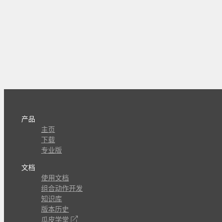
产品
主页
下载
专业版
文档
使用文档
组合动作开发
知识库
版本历史
瓜皮学堂