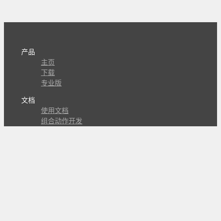
产品
主页
下载
专业版
文档
使用文档
组合动作开发
知识库
版本历史
瓜皮学堂
分享
动作库
子程序
外观
交流