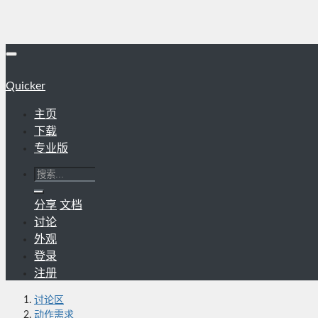
Quicker
主页
下载
专业版
分享
文档
讨论
外观
登录
注册
讨论区
动作需求