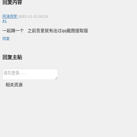
回复内容
阿泽同学
2022-11-15 20:25
#
1
一起蹲一个 之前吾爱就有出过qq截图提取版
回复
回复主贴
相关资源