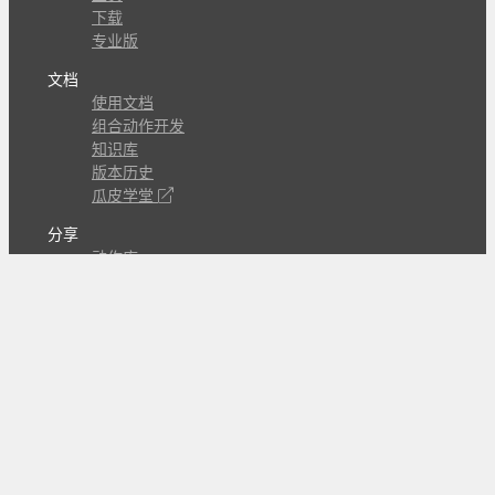
下载
专业版
文档
使用文档
组合动作开发
知识库
版本历史
瓜皮学堂
分享
动作库
子程序
外观
交流
问答讨论区
Github Issues
QQ群
关注
CL的微博
微信订阅号