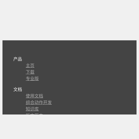
产品
主页
下载
专业版
文档
使用文档
组合动作开发
知识库
版本历史
瓜皮学堂
分享