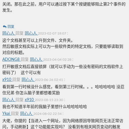
关闭。那在此之前，用户可以通过按下某个按键能够阻止第2个事件的
发生。
回复
同心人
回复
同心人
:
2023-02-07 18:07
这个文档甚至可以上升到文件、文件夹。
然后敏感文档实际上可以为一些软件类的特定文档，只要能够读取到
对应的标题。
ADONG8
回复
同心人
:
2023-04-04 02:28
打开敏感文档后直接锁屏（就可以手动为一些没有密码的文档软件上
密码了） 这个可以有
x910
回复
同心人
:
2023-06-26 02:41
看到第一行时候没什么感觉，看到第三行时候。。。哈哈哈哈哈 没忍
住兄弟 你怎么脑子里都想着奖励
同心人
回复
x910
:
2023-08-15 23:30
我也不知道半年前的我脑子里想什么哈哈哈哈哈
Ykai
回复
同心人
:
2024-08-02 22:54
大佬，你提的【
当进入一个网址，因为网络原因导致网页无法正常访
问，手动刷新
】这个功能能实现吗？ 没看到有相关网页变动的触发