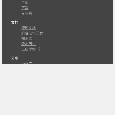
主页
下载
专业版
文档
使用文档
组合动作开发
知识库
版本历史
瓜皮学堂
分享
动作库
子程序
外观
交流
问答讨论区
Github Issues
QQ群
关注
CL的微博