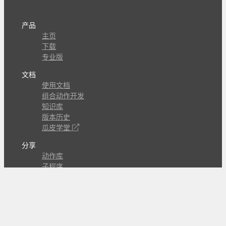
产品
主页
下载
专业版
文档
使用文档
组合动作开发
知识库
版本历史
瓜皮学堂
分享
动作库
子程序
外观
交流
问答讨论区
Github Issues
QQ群