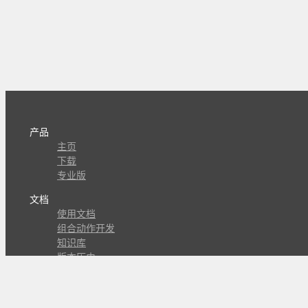
产品
主页
下载
专业版
文档
使用文档
组合动作开发
知识库
版本历史
瓜皮学堂
分享