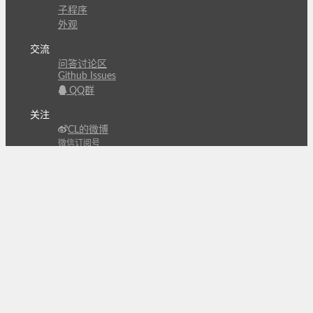
子程序
外观
交流
问答讨论区
Github Issues
QQ群
关注
CL的微博
微信订阅号
条款
隐私政策
报告不良信息
Copyright © 北京立迩合讯科技有限公司
•
京ICP备
09022189号-8
•
京公网安备 11010502053266号