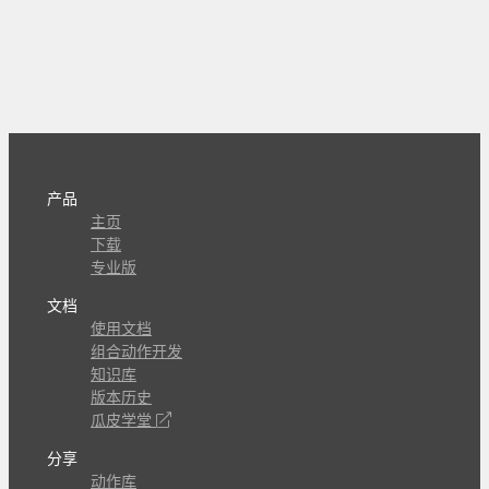
产品
主页
下载
专业版
文档
使用文档
组合动作开发
知识库
版本历史
瓜皮学堂
分享
动作库