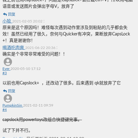
我之前也用CapsLock+，问题是CapsLock+会拦截Ctrl+V，所以用电脑
语音或发送图片会弹出字母V，放弃了
回复
小狯
:
2021-02-05 20:02
原来是这个原因吗！难怪每次遇到动作里涉及到粘贴的几乎都会失
效！虽然已经用了很久，奈何与Quicker有冲突，果断放弃CapsLock
+！真是谢谢你！
喝酒吃肉爽
:
2021-06-22 20:36
确实是个非常非常难受的问题！！
Ever
2020-05-10 17:12
#
3
以前也用Capslock+
，还改动了很多。后来遇到 qk就放弃了它
回复
PumpkinSin
2021-02-11 09:59
#
4
capslock用powertoys改组合快捷键完事。
试了下并不行。