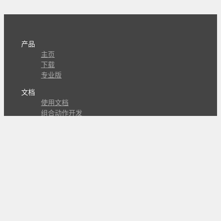
产品
主页
下载
专业版
文档
使用文档
组合动作开发
知识库
版本历史
瓜皮学堂
分享
动作库
子程序
外观
交流
问答讨论区