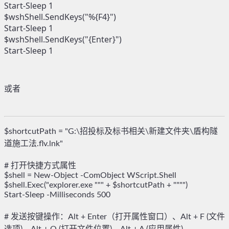
Start-Sleep 1

$wshShell.SendKeys("%{F4}")

Start-Sleep 1

$wshShell.SendKeys("{Enter}")

Start-Sleep 1
或者
$shortcutPath = "G:\招投标及标书相关\新建文件夹\盾构隧
道施工法.flv.lnk"

# 打开快捷方式属性

$shell = New-Object -ComObject WScript.Shell

$shell.Exec("explorer.exe """ + $shortcutPath + """")

Start-Sleep -Milliseconds 500

# 发送按键操作：Alt + Enter（打开属性窗口）、Alt + F (文件