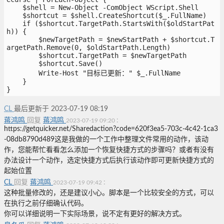
    $shell = New-Object -ComObject WScript.Shell
    $shortcut = $shell.CreateShortcut($_.FullName)
    if ($shortcut.TargetPath.StartsWith($oldStartPat
h)) {
        $newTargetPath = $newStartPath + $shortcut.T
argetPath.Remove(0, $oldStartPath.Length)
        $shortcut.TargetPath = $newTargetPath
        $shortcut.Save()
        Write-Host "目标已更新：" $_.FullName
    }
}
CL
最后更新于 2023-07-19 08:19
蒋鸿鸣
回复
蒋鸿鸣
:
2023-07-19 09:20
https://getquicker.net/Sharedaction?code=620f3ea5-703c-4c42-1ca3
-08db8790d489这是我做的一个工作中整理文件常用的动作，该动
作，您能帮忙看看怎么添加一个恢复快捷方式的步骤吗？或者有没有
办法设计一个动作，选定快捷方式后执行该动作即可更新快捷方式的
起始位置
CL
回复
蒋鸿鸣
:
2023-07-19 09:42
这种批量修改的，还是建议小心。脚本是一个比较安全的方式，可以
在执行之前仔细确认代码。
你可以详细说明一下实际场景，说不定有更好的解决方式。