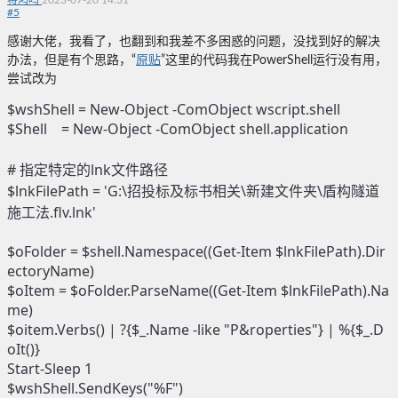
蒋鸿鸣
2023-07-20 14:31
#
5
感谢大佬，我看了，也翻到和我差不多困惑的问题，没找到好的解决
办法，但是有个思路，“
原贴
”这里的代码我在PowerShell运行没有用，
尝试改为
$wshShell = New-Object -ComObject wscript.shell

$Shell    = New-Object -ComObject shell.application

# 指定特定的lnk文件路径

$lnkFilePath = 'G:\招投标及标书相关\新建文件夹\盾构隧道
施工法.flv.lnk'

$oFolder = $shell.Namespace((Get-Item $lnkFilePath).Dir
ectoryName)

$oItem = $oFolder.ParseName((Get-Item $lnkFilePath).Na
me)

$oitem.Verbs() | ?{$_.Name -like "P&roperties"} | %{$_.D
oIt()}

Start-Sleep 1

$wshShell.SendKeys("%F")
