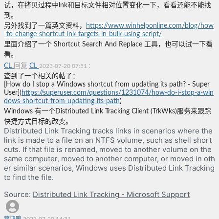
试，在拷贝过程中lnk和目标文件相对位置变化一下，看看还能不能找
到。
另外找到了一篇英文资料，
https://www.winhelponline.com/blog/how
-to-change-shortcut-lnk-targets-in-bulk-using-script/
里面介绍了一个 Shortcut Search And Replace 工具，也可以试一下看
看。
CL
回复
CL
:
2023-07-20 07:51
查到了一个相关的帖子：
[How do I stop a Windows shortcut from updating its path? - Super
User](
https://superuser.com/questions/1231074/how-do-i-stop-a-win
dows-shortcut-from-updating-its-path
)
Windows 有一个Distributed Link Tracking Client (TrkWks)服务来跟踪
快捷方式目标的改变。
Distributed Link Tracking tracks links in scenarios where the
link is made to a file on an NTFS volume, such as shell short
cuts. If that file is renamed, moved to another volume on the
same computer, moved to another computer, or moved in oth
er similar scenarios, Windows uses Distributed Link Tracking
to find the file.
Source:
Distributed Link Tracking - Microsoft Support