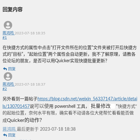
回复内容
蒋鸿鸣
2023-07-18 18:35
#
1
在快捷方式的属性中点击“打开文件所在的位置”文件夹被打开后快捷方
式的“目标”，“起始位置”两个属性会自动更新，我不了解原理，请教各
位论坛的朋友，是否可以用Quicker实现快捷批量更新？
回复
蒋鸿鸣
2023-07-18 18:37
#
2
另外看到一篇帖子
https://blog.csdn.net/weixin_56337147/article/detai
可以使
快捷方式”
批量修改
“
ls/130701457
说
用 powershell 工具，
的起始位置，奈何水平有限，确实看不动请各位大佬帮忙看看能否做
成
Quicker的动作？
蒋鸿鸣
最后更新于 2023-07-18 18:38
回复