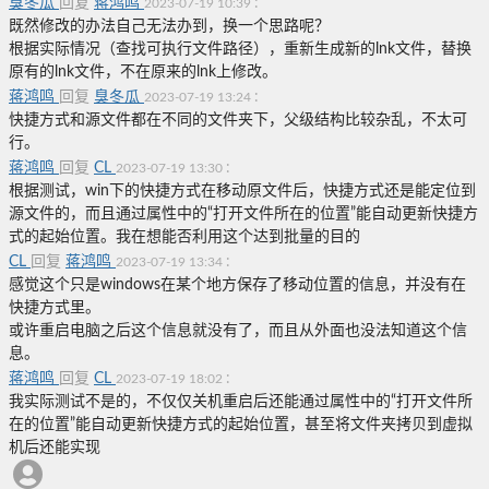
臭冬瓜
回复
蒋鸿鸣
:
2023-07-19 10:39
既然修改的办法自己无法办到，换一个思路呢？
根据实际情况（查找可执行文件路径），重新生成新的lnk文件，替换
原有的lnk文件，不在原来的lnk上修改。
蒋鸿鸣
回复
臭冬瓜
:
2023-07-19 13:24
快捷方式和源文件都在不同的文件夹下，父级结构比较杂乱，不太可
行。
蒋鸿鸣
回复
CL
:
2023-07-19 13:30
根据测试，win下的快捷方式在移动原文件后，快捷方式还是能定位到
源文件的，而且通过属性中的“打开文件所在的位置”能自动更新快捷方
式的起始位置。我在想能否利用这个达到批量的目的
CL
回复
蒋鸿鸣
:
2023-07-19 13:34
感觉这个只是windows在某个地方保存了移动位置的信息，并没有在
快捷方式里。
或许重启电脑之后这个信息就没有了，而且从外面也没法知道这个信
息。
蒋鸿鸣
回复
CL
:
2023-07-19 18:02
我实际测试不是的，不仅仅关机重启后还能通过
属性中的“打开文件所
在的位置”能自动更新快捷方式的起始位置，甚至将文件夹拷贝到虚拟
机后还能实现