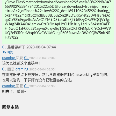
yDrive.Files&method=download&version=2&files=%5B%22id%3A7
66990295584784201%22%5D&force_download=true&json_error
=true&c2_offload=%22allow%22&_dc=1691106234592&sharing_t
oken=%22mqRf5czmdBBS3BJ5uZ5n2KELfEKxwlet2S0VHsSrezXo
qpGx98ioFrgx4fuAzAkC1YM9DS9aeaiTxEjf9J6EzyOFa99QQVYJgs
WJAg24KA4O41smkwCtzD3MApHYCH2hJzuy.LsrHx5a4sesOaEF
Fn6wdO1zFC0u291sgwuXqlqw8q1j3S5ZQKTKFiMpbR_YOcFAW9
UQ2eP0R0qpWxpKYwCWUdOJngP60SfiuwsAbBWe0QiW5nKNR
HgS%22
CL
最后更新于 2023-08-04 07:44
回复
craming
回复
CL
:
2023-08-04 08:34
该怎么找到这个直链啊？
CL
回复
craming
:
2023-08-04 08:35
在浏览器里点下载按钮，然后从浏览器控制台networking里看到的。
也可以咨询一下群辉有没有获取直链的方法。
craming
回复
CL
:
2023-08-04 08:36
明白了。感谢~
回复主贴