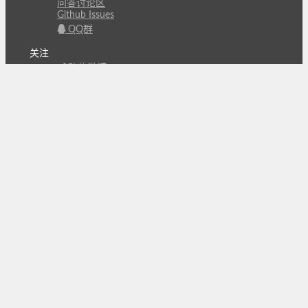
问答讨论区
Github Issues
QQ群
关注
CL的微博
微信订阅号
条款
隐私政策
报告不良信息
Copyright © 北京立迩合讯科技有限公司
•
京ICP备
09022189号-8
•
京公网安备 11010502053266号
自动