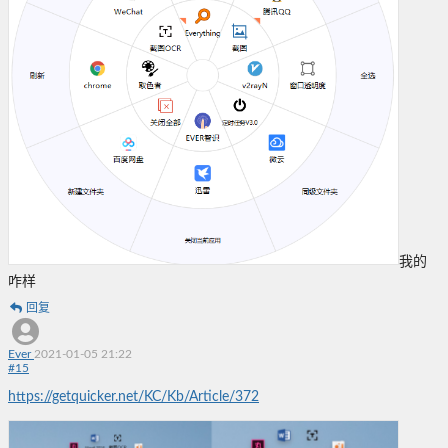
我的
咋样
回复
Ever
2021-01-05 21:22
#
15
https://getquicker.net/KC/Kb/Article/372