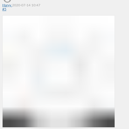
Haryy
2020-07-14 10:47
#
5