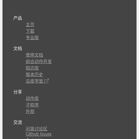
产品
主页
下载
专业版
文档
使用文档
组合动作开发
知识库
版本历史
瓜皮学堂
分享
动作库
子程序
外观
交流
问答讨论区
Github Issues