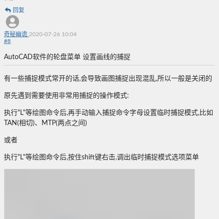
回复
奇秘幽诡
2020-07-26 10:04
#
8
AutoCAD软件的轮盘菜单 设置画线的捕捉
有一些捕捉模式常开的话,会导致画图捕捉出现混乱,所以一般是关闭的
原先遇到需要使用非常用捕捉的操作模式:
执行"L"等绘图命令后,再手动输入捕捉命令字母设置临时捕捉模式,比如
TAN(相切)、MTP(两点之间)
或者
执行"L"等绘图命令后,按住shift键右击,调出临时捕捉模式选项菜单