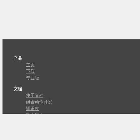
产品
主页
下载
专业版
文档
使用文档
组合动作开发
知识库
版本历史
瓜皮学堂
分享
动作库