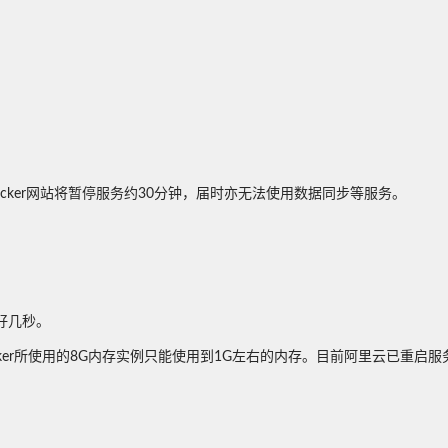
cker网站将暂停服务约30分钟，届时亦无法使用数据同步等服务。
好几秒。
cker所使用的8G内存实例只能使用到1G左右的内存。目前阿里云已重启
。