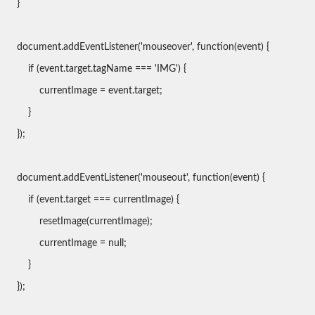
}
document.addEventListener('mouseover', function(event) {
if (event.target.tagName === 'IMG') {
currentImage = event.target;
}
});
document.addEventListener('mouseout', function(event) {
if (event.target === currentImage) {
resetImage(currentImage);
currentImage = null;
}
});