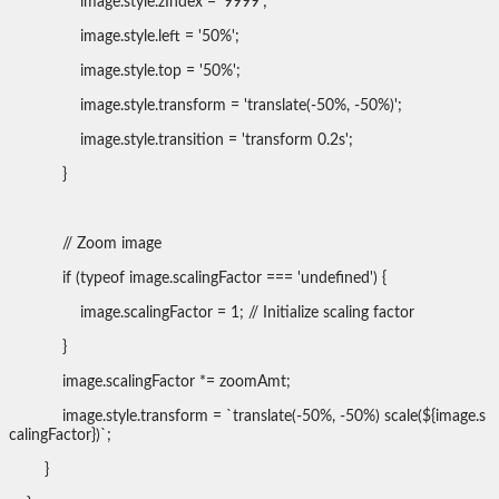
image.style.zIndex = '9999';
image.style.left = '50%';
image.style.top = '50%';
image.style.transform = 'translate(-50%, -50%)';
image.style.transition = 'transform 0.2s';
}
// Zoom image
if (typeof image.scalingFactor === 'undefined') {
image.scalingFactor = 1; // Initialize scaling factor
}
image.scalingFactor *= zoomAmt;
image.style.transform = `translate(-50%, -50%) scale(${image.s
calingFactor})`;
}