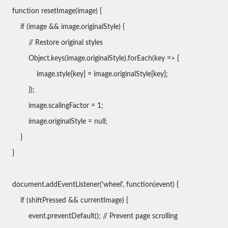
function resetImage(image) {
if (image && image.originalStyle) {
// Restore original styles
Object.keys(image.originalStyle).forEach(key => {
image.style[key] = image.originalStyle[key];
});
image.scalingFactor = 1;
image.originalStyle = null;
}
}
document.addEventListener('wheel', function(event) {
if (shiftPressed && currentImage) {
event.preventDefault(); // Prevent page scrolling