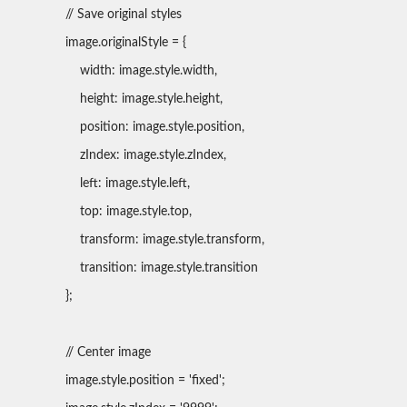
// Save original styles
image.originalStyle = {
width: image.style.width,
height: image.style.height,
position: image.style.position,
zIndex: image.style.zIndex,
left: image.style.left,
top: image.style.top,
transform: image.style.transform,
transition: image.style.transition
};
// Center image
image.style.position = 'fixed';