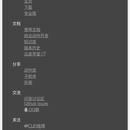
主页
下载
专业版
文档
使用文档
组合动作开发
知识库
版本历史
瓜皮学堂
分享
动作库
子程序
外观
交流
问答讨论区
Github Issues
QQ群
关注
CL的微博