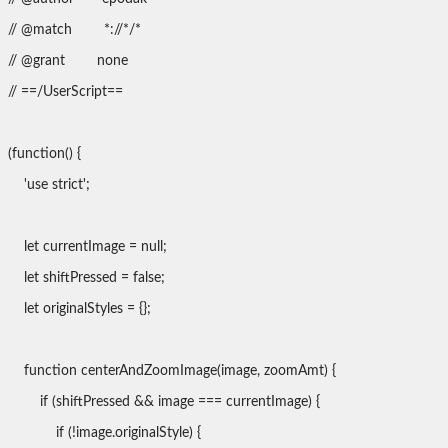
// @match *://*/*
// @grant none
// ==/UserScript==
(function() {
'use strict';
let currentImage = null;
let shiftPressed = false;
let originalStyles = {};
function centerAndZoomImage(image, zoomAmt) {
if (shiftPressed && image === currentImage) {
if (!image.originalStyle) {