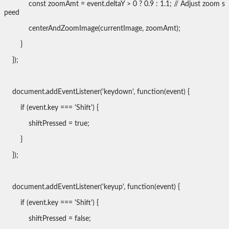
const zoomAmt = event.deltaY > 0 ? 0.9 : 1.1; // Adjust zoom s
peed
centerAndZoomImage(currentImage, zoomAmt);
}
});
document.addEventListener('keydown', function(event) {
if (event.key === 'Shift') {
shiftPressed = true;
}
});
document.addEventListener('keyup', function(event) {
if (event.key === 'Shift') {
shiftPressed = false;