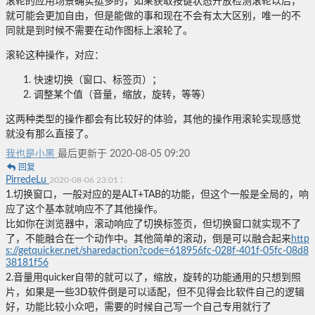
滚轮的应用场景确实挺多的，如果获取按键状态开放检测滚轮以后，
就可能会更加自由，但是能做的事和现在不会有太大区别，唯一的不
同就是到时候不需要在动作图标上滚轮了。
滚轮这种操作，对应：
快速切换（窗口、标签页）；
调整某个值（音量，缩放，旋转，等等）
这两种类型的操作都会有比较好的体验，其他的操作用滚轮实现感觉
就没有那么直接了。
我也是小黑
最后更新于 2020-08-05 09:20
回复
PirredeLu
:
2020-08-06 23:01
1.切换窗口，一般对应的是ALT+TAB的功能，但这个一般是全局的，响
应了这个基本就响应不了其他操作。
比如你在浏览器中，滚动响应了切换标签页，但切换窗口就实现不了
了，不能融合在一个动作中。其他简单的滚动，倒是可以融合起来
http
s://getquicker.net/sharedaction?code=618956fc-028f-401f-05fc-08d8
38181f56
2.音量用quicker自带的就可以了，缩放，旋转的功能通用的只想到照
片，如果是一些3D软件倒是可以适配，但不见得会比软件自己的逻辑
好，功能比较小众吧，需要的时候自己写一个自己专用就行了