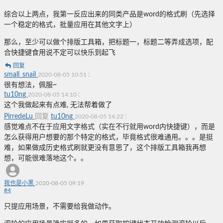
综合以上两点，我第一反应出来的同类产品是word的格式刷（先选择
一个稳定的格式，批量应用在其他文字上）
那么，至少可以做个排版工具箱，把标题一，标题二等弄成选项，配
合快捷键食用说不定可以快乐到起飞
回复
small_snail
:
2020-08-05 10:51
很有想法，佩服~
tu10ng
:
2020-08-05 14:10
这个我做起来有点难, 无法帮着做了
PirredeLu
回复
tu10ng
:
2020-08-05 14:22
感觉难点不在于应用文字格式（实在不行就用word内快捷键），而是
怎么获得用户想要的那个特定的格式，毕竟格式很难通用。。。是挺
难，如果做成历史格式刷就更没有意思了，这个排版工具箱我再想
想，可能很难落地这个。。
我也是小黑
2020-08-05 09:19
#
4
只提应用场景，不需要给我做动作。