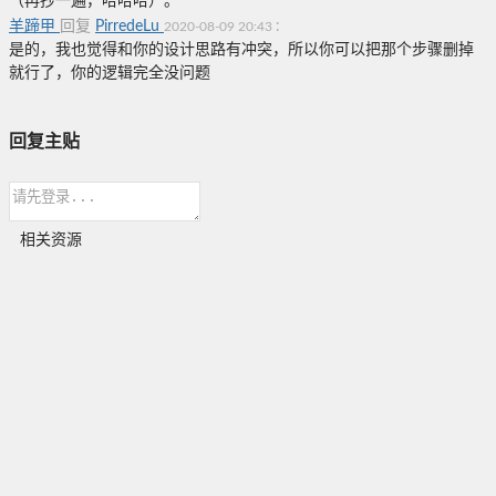
（再抄一遍，哈哈哈）。
羊蹄甲
回复
PirredeLu
:
2020-08-09 20:43
是的，我也觉得和你的设计思路有冲突，所以你可以把那个步骤删掉
就行了，你的逻辑完全没问题
回复主贴
相关资源