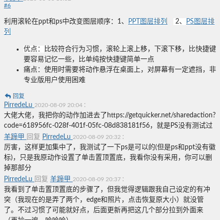
#
6
利用滚轮在ppt和ps中改变图层顺序：1、
PPT图层排列
2、
PS图层排
列
优点：
比较符合行为习惯，滚轮上滚上移，下滚下移，比快捷键
要容易记忆一些，比单纯按快捷键简单一点
痛点：使用时需要将动作悬浮在桌面上，对屏幕有一定遮挡，非
专业版用户使用困难
回复
PirredeLu
:
2020-08-09 20:04
大佬大佬，我把你的动作加进去了https://getquicker.net/sharedaction?
code=618956fc-028f-401f-05fc-08d838181f56，就是PS没有测试过
羊蹄甲
回复
PirredeLu
:
2020-08-09 20:32
厉害，这样更加集中了，我测试了一下ps是可以的(但是ps和ppt没有徽
标)，只是我原动作设置了单击置顶置底，我看你没有采用，你可以删
掉那部分
PirredeLu
回复
羊蹄甲
:
2020-08-09 20:37
我看到了单击置顶置底的步骤了，但我觉得逻辑跟我自己设定的有冲
突（我现在的是弄了两个，edge和照片，点击恢复原大小）就没管
了。不过习惯了可能就好点，后面更新再把这几个部分拉到外面来