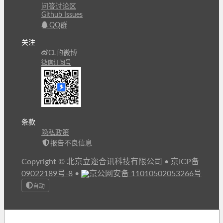
问答讨论区
Github Issues
QQ群
关注
CL的微博
微信订阅号
条款
隐私政策
报告不良信息
Copyright © 北京立迩合讯科技有限公司
•
京ICP备
09022189号-8
•
京公网安备 11010502053266号
自动