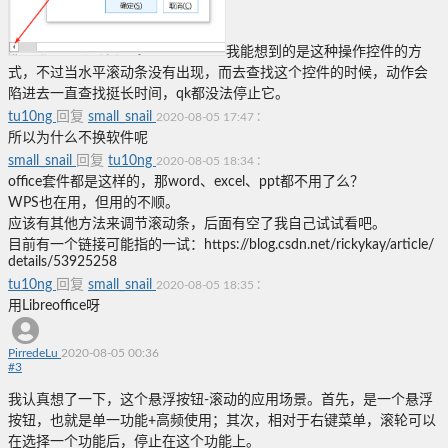
我能想到的是这种操作控件的方
式，不过当水平滚动条没有出现，而去查找这个控件的时候，动作会
陷进去一直查找挺长时间，qk都没法停止它。
tu10ng
回复
small_snail
:
2020-08-05 17:47
所以为什么不换软件呢
small_snail
回复
tu10ng
:
2020-08-05 18:34
office套件都是这样的，那word、excel、ppt都不用了么？
WPS也在用，但用的不顺。
应该有其他方法来调节滚动条，后面有空了我自己试试看吧。
目前有一个链接可能指的一试：https://blog.csdn.net/rickykay/article/
details/53925258
tu10ng
回复
small_snail
:
2020-08-05 18:35
用Libreoffice呀
PirredeLu
2020-08-05 00:36
#
3
我认真想了一下，这个悬浮按钮-滚动的应用场景。首先，是一个悬浮
按钮，也就是单一功能+高频使用；其次，相对于右键菜单，滚轮可以
在选择一个功能后，停止在这个功能上。