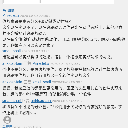
回复
PirredeLu
:
2020-08-06 22:56
你的意思是桌面分区+滚动触发动作嘛？
这个现在实现不了，现在滚轮输入动作只能在悬浮面板上，其他地方
并不会捕捉到滚轮的输入
现在有个“侧键启动动作”的动作，可以用侧键分区点击，触发不同的效
果，我想应该可以满足要求了
small_snail
:
2020-08-07 08:29
用轮盘可以实现类似的效果，搭配一个按键来实现功能的切换。
anklcaptain
回复
PirredeLu
:
2020-08-07 09:38
倒也不是分区，是触边的操作，图里的都是把鼠标移动到屏幕边缘再
用滚轮操作的，我目前用的另一个软件实现的这个
anklcaptain
回复
small_snail
:
2020-08-07 09:39
嗯嗯，我轮盘放的都是些更常用的，图里的这些用其它的软件实现来
着，想的是quicker要是可以的话就能少装一个软件
small_snail
回复
anklcaptain
:
2020-08-07 09:41
轮盘有个不可见的最外圈，把它们用于实现你的需求挺好的感觉。操
作逻辑上比较相近。
羊蹄甲
2020-08-08 10:32