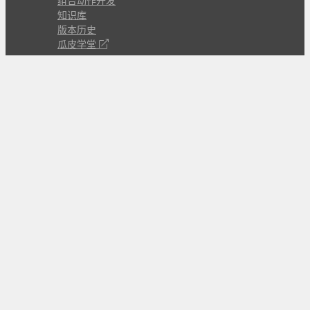
组合动作开发
知识库
版本历史
瓜皮学堂
分享
动作库
子程序
外观
交流
问答讨论区
Github Issues
QQ群
关注
CL的微博
微信订阅号