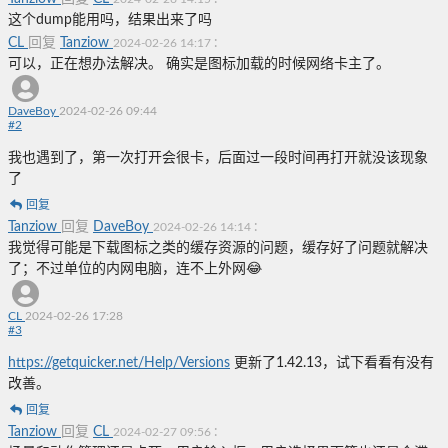
这个dump能用吗，结果出来了吗
CL
回复
Tanziow
:
2024-02-26 14:17
可以，正在想办法解决。 确实是图标加载的时候网络卡主了。
DaveBoy
2024-02-26 09:44
#
2
我也遇到了，第一次打开会很卡，后面过一段时间再打开就没该现象
了
回复
Tanziow
回复
DaveBoy
:
2024-02-26 14:14
我觉得可能是下载图标之类的缓存资源的问题，缓存好了问题就解决
了；不过单位的内网电脑，连不上外网😂
CL
2024-02-26 17:28
#
3
https://getquicker.net/Help/Versions
更新了1.42.13，试下看看有没有
改善。
回复
Tanziow
回复
CL
:
2024-02-27 09:56