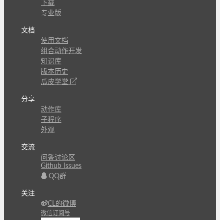
下载
专业版
文档
使用文档
组合动作开发
知识库
版本历史
瓜皮学堂
分享
动作库
子程序
外观
交流
问答讨论区
Github Issues
QQ群
关注
CL的微博
微信订阅号