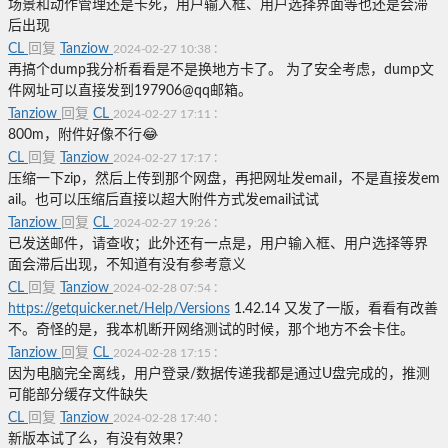
场景和动作管理还是卡死，用户输入框、用户选择界面等也还是会滞
后出现
CL
回复
Tanziow
:
2024-02-27 10:38
再搞个dump我分析看看是不是换地方卡了。 为了安全考虑，dump文
件网址可以直接发到197906@qq邮箱。
Tanziow
回复
CL
:
2024-02-27 17:11
800m，附件好像不行😂
CL
回复
Tanziow
:
2024-02-27 17:17
压缩一下zip，然后上传到那个网盘，再把网址发email，不是直接发em
ail。也可以压缩后直接以超大附件方式发email试试
Tanziow
回复
CL
:
2024-02-27 19:26
已发送邮件，请查收；此外还有一点是
，用户输入框、用户选择等
界
面
会滞后出现，不知道有没有参考意义
CL
回复
Tanziow
:
2024-02-28 07:54
https://getquicker.net/Help/Versions
1.42.14 又发了一版，看看有改善
不。奇怪的是，我本机断开网络测试的时候，那个地方不会卡住。
Tanziow
回复
CL
:
2024-02-28 17:15
因为电脑完全离线，用户登录/数据传递我都是通过U盘完成的，推测
可能部分缓存文件缺失
CL
回复
Tanziow
:
2024-02-28 17:40
新版本试了么，有没有效果？