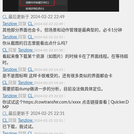
CL
最后更新于 2024-02-22 22:49
Tanziow
回复
CL
:
2024-02-22 22:49
其他部分界面也会卡，但场景和动作管理是最典型的，必卡1分钟
Tanziow
回复
CL
:
2024-02-22 22:55
你从截图的日志里能看出点什么吗？
CL
回复
Tanziow
:
2024-02-23 07:30
看起来像下载某个资源（如图片）的时候卡在了界面线程。在等待超
时。
Tanziow
回复
CL
:
2024-02-23 14:15
是不是图标啊 这样卡很难受的，还有很多类似的界面都会卡
CL
回复
Tanziow
:
2024-02-23 14:16
需要抓取dump做进一步的分析，目前没法做具体定位。
Tanziow
回复
CL
:
2024-02-25 22:22
你试试这个https://cowtransfer.com/s/xxxx 点击链接查看 [ Quicker.D
MP
CL
最后更新于 2024-02-25 22:31
CL
回复
Tanziow
:
2024-02-25 22:31
已下载，我试试。
Tanziow
回复
CL
:
2024-02-26 14:15