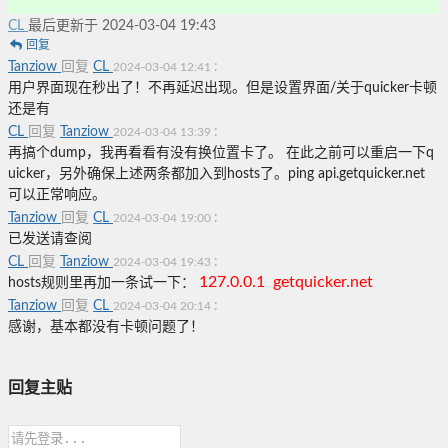
CL
最后更新于 2024-03-04 19:43
回复
Tanziow
回复
CL
:
2024-03-04 12:41
用户界面现在秒出了！不再延迟出现。但是设置界面/关于quicker卡顿
还是有
CL
回复
Tanziow
:
2024-03-04 13:39
再搞个dump，我再看看有没有换位置卡了。 在此之前可以重启一下q
uicker，另外确保上述两条都加入到hosts了。ping api.getquicker.net
可以正常响应。
Tanziow
回复
CL
:
2024-03-04 19:00
已发送请查阅
CL
回复
Tanziow
:
2024-03-04 19:43
127.0.0.1 getquicker.net
hosts规则里再加一条试一下：
Tanziow
回复
CL
:
2024-03-04 20:14
感谢，基本都没有卡顿问题了！
回复主贴