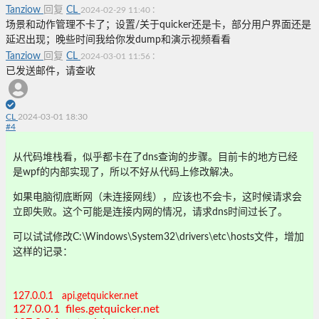
Tanziow
回复
CL
:
2024-02-29 11:40
场景和动作管理不卡了；设置/关于quicker还是卡，部分用户界面还是
延迟出现；晚些时间我给你发dump和演示视频看看
Tanziow
回复
CL
:
2024-03-01 11:56
已发送邮件，请查收
CL
2024-03-01 18:30
#
4
从代码堆栈看，似乎都卡在了dns查询的步骤。目前卡的地方已经
是wpf的内部实现了，所以不好从代码上修改解决。
如果电脑彻底断网（未连接网线），应该也不会卡，这时候请求会
立即失败。这个可能是连接内网的情况，请求dns时间过长了。
可以试试修改C:\Windows\System32\drivers\etc\hosts文件，增加
这样的记录：
127.0.0.1 api.getquicker.net
127.0.0.1 files.getquicker.net