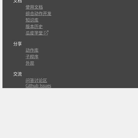
文档
使用文档
组合动作开发
知识库
版本历史
瓜皮学堂
分享
动作库
子程序
外观
交流
问答讨论区
Github Issues
QQ群
关注
CL的微博
微信订阅号