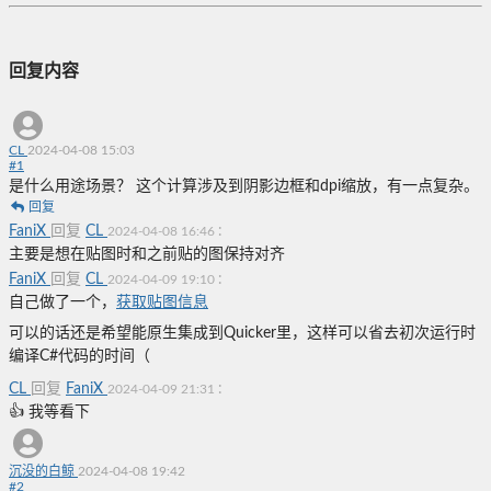
回复内容
CL
2024-04-08 15:03
#
1
是什么用途场景？ 这个计算涉及到阴影边框和dpi缩放，有一点复杂。
回复
FaniX
回复
CL
:
2024-04-08 16:46
主要是想在贴图时和之前贴的图保持对齐
FaniX
回复
CL
:
2024-04-09 19:10
自己做了一个，
获取贴图信息
可以的话还是希望能原生集成到Quicker里，这样可以省去初次运行时
编译C#代码的时间（
CL
回复
FaniX
:
2024-04-09 21:31
👍 我等看下
沉没的白鲸
2024-04-08 19:42
#
2