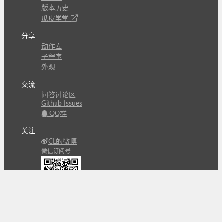
版本历史
瓜皮学堂
分享
动作库
子程序
外观
交流
问答讨论区
Github Issues
QQ群
关注
CL的微博
微信订阅号
条款
隐私政策