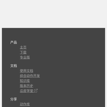
产品
主页
下载
专业版
文档
使用文档
组合动作开发
知识库
版本历史
瓜皮学堂
分享
动作库