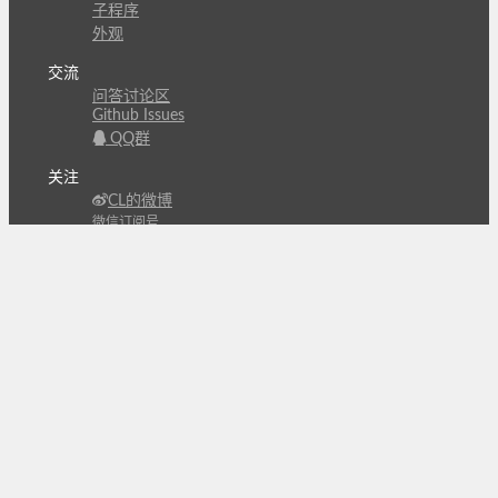
子程序
外观
交流
问答讨论区
Github Issues
QQ群
关注
CL的微博
微信订阅号
条款
隐私政策
报告不良信息
Copyright © 北京立迩合讯科技有限公司
•
京ICP备
09022189号-8
•
京公网安备 11010502053266号
自动