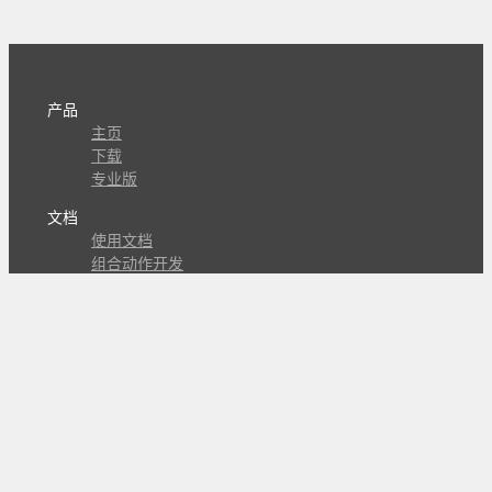
产品
主页
下载
专业版
文档
使用文档
组合动作开发
知识库
版本历史
瓜皮学堂
分享
动作库
子程序
外观
交流