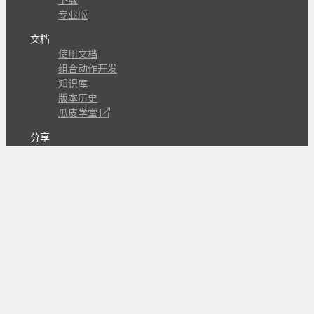
下载
专业版
文档
使用文档
组合动作开发
知识库
版本历史
瓜皮学堂
分享
动作库
子程序
外观
交流
问答讨论区
Github Issues
QQ群
关注
CL的微博
微信订阅号