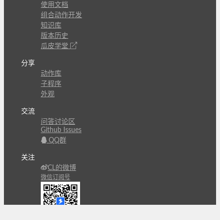
使用文档
组合动作开发
知识库
版本历史
瓜皮学堂
分享
动作库
子程序
外观
交流
问答讨论区
Github Issues
QQ群
关注
CL的微博
微信订阅号