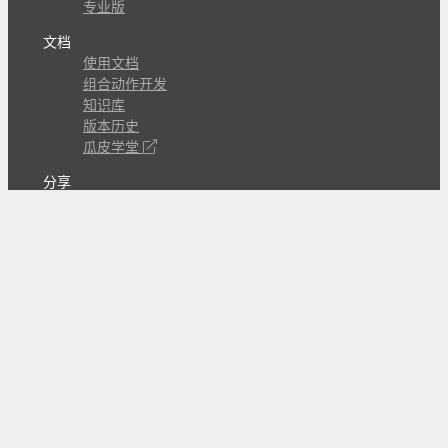
专业版
文档
使用文档
组合动作开发
知识库
版本历史
瓜皮学堂
分享
动作库
子程序
外观
交流
问答讨论区
Github Issues
QQ群
关注
CL的微博
微信订阅号