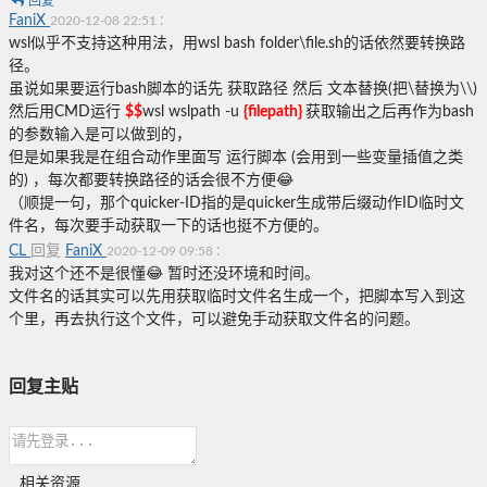
回复
FaniX
:
2020-12-08 22:51
wsl似乎不支持这种用法，用wsl bash folder\file.sh的话依然要转换路
径。
虽说如果要运行bash脚本的话先 获取路径 然后 文本替换(把\替换为\\)
然后用CMD运行
$$
wsl wslpath -u
{filepath}
获取输出之后再作为bash
的参数输入是可以做到的，
但是如果我是在组合动作里面写 运行脚本 (会用到一些变量插值之类
的) ，每次都要转换路径的话会很不方便😂
（顺提一句，那个quicker-ID指的是quicker生成带后缀动作ID临时文
件名，每次要手动获取一下的话也挺不方便的。
CL
回复
FaniX
:
2020-12-09 09:58
我对这个还不是很懂😂 暂时还没环境和时间。
文件名的话其实可以先用获取临时文件名生成一个，把脚本写入到这
个里，再去执行这个文件，可以避免手动获取文件名的问题。
回复主贴
相关资源