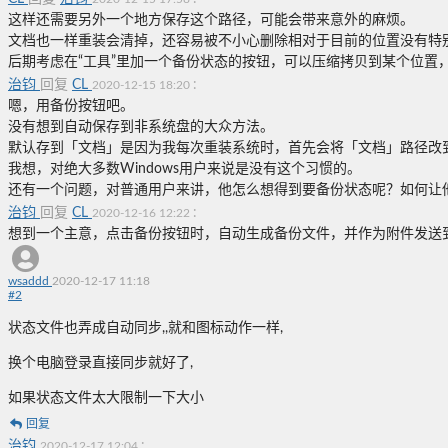
这样还需要另外一个地方保存这个路径，可能会带来意外的麻烦。
文档也一样重装会清掉，还容易被不小心删除相对于目前的位置没有特
后期考虑在“工具”里加一个备份状态的按钮，可以压缩拷贝到某个位置
治钧
回复
CL
:
2020-12-15 18:20
嗯，用备份按钮吧。
没有想到自动保存到非系统盘的大众方法。
默认存到「文档」是因为我每次重装系统时，首先会将「文档」路径改到
我想，对绝大多数Windows用户来说是没有这个习惯的。
还有一个问题，对普通用户来讲，他怎么想得到要备份状态呢？如何让
治钧
回复
CL
:
2020-12-16 12:22
想到一个主意，点击备份按钮时，自动生成备份文件，并作为附件发送
wsaddd
2020-12-17 11:18
#
2
状态文件也弄成自动同步,,就和图标动作一样,
换个电脑登录直接同步就好了,
如果状态文件太大限制一下大小
回复
治钧
:
2020-12-17 12:04