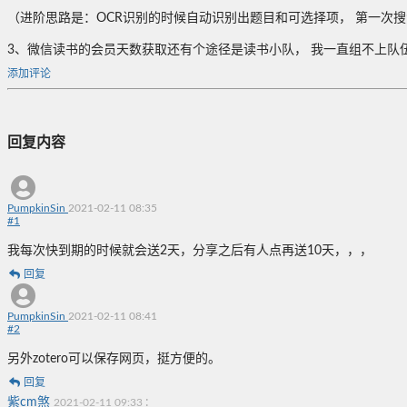
（进阶思路是：OCR识别的时候自动识别出题目和可选择项， 第一次
3、微信读书的会员天数获取还有个途径是读书小队， 我一直组不上队
添加评论
回复内容
PumpkinSin
2021-02-11 08:35
#
1
我每次快到期的时候就会送2天，分享之后有人点再送10天，，，
回复
PumpkinSin
2021-02-11 08:41
#
2
另外zotero可以保存网页，挺方便的。
回复
紫cm煞
:
2021-02-11 09:33