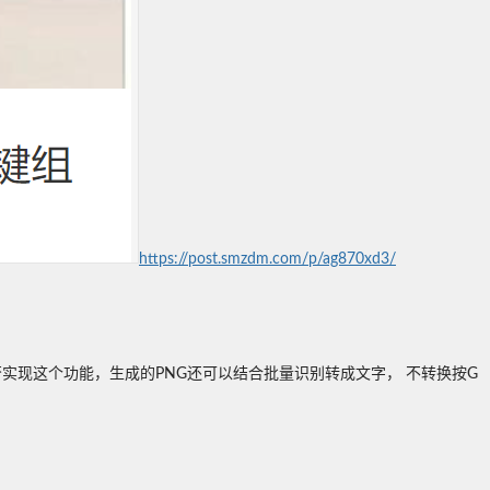
https://post.smzdm.com/p/ag870xd3/
否实现这个功能，生成的PNG还可以结合批量识别转成文字， 不转换按G