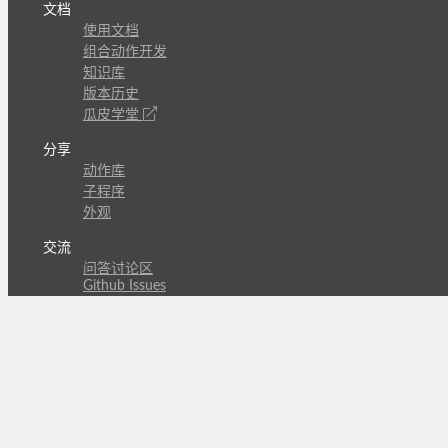
文档
使用文档
组合动作开发
知识库
版本历史
瓜皮学堂
分享
动作库
子程序
外观
交流
问答讨论区
Github Issues
QQ群
关注
CL的微博
微信订阅号