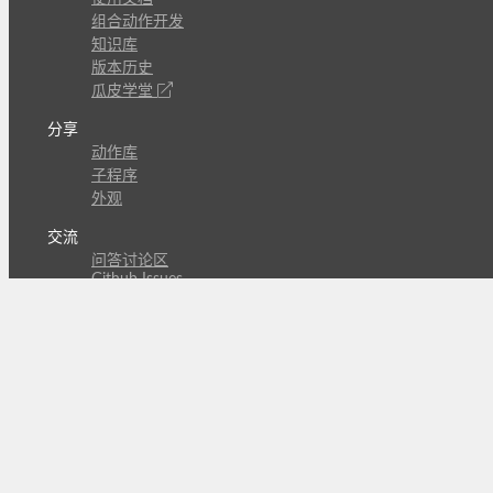
组合动作开发
知识库
版本历史
瓜皮学堂
分享
动作库
子程序
外观
交流
问答讨论区
Github Issues
QQ群
关注
CL的微博
微信订阅号