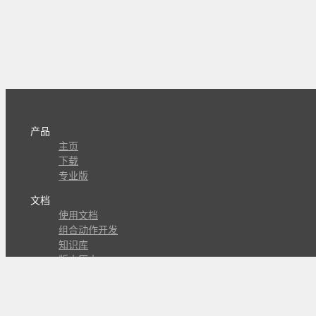
产品
主页
下载
专业版
文档
使用文档
组合动作开发
知识库
版本历史
瓜皮学堂
分享
动作库