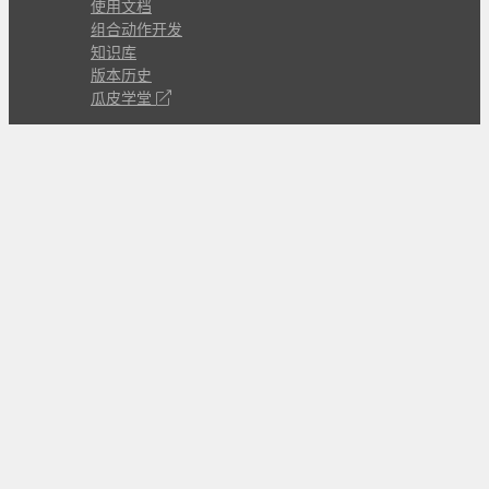
使用文档
组合动作开发
知识库
版本历史
瓜皮学堂
分享
动作库
子程序
外观
交流
问答讨论区
Github Issues
QQ群
关注
CL的微博
微信订阅号