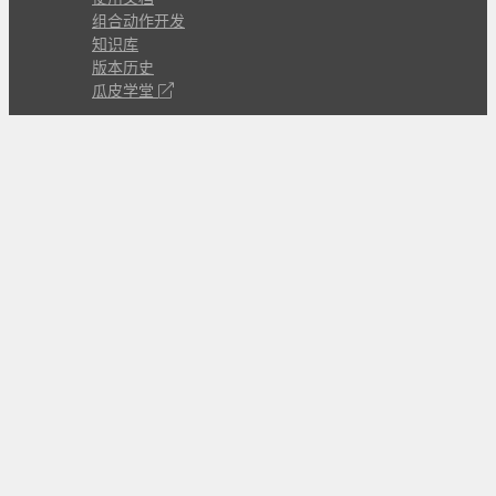
组合动作开发
知识库
版本历史
瓜皮学堂
分享
动作库
子程序
外观
交流
问答讨论区
Github Issues
QQ群
关注
CL的微博
微信订阅号